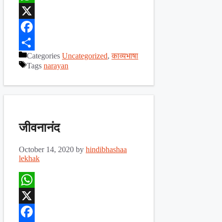
WhatsApp
X
Facebook
Categories
Uncategorized
,
काव्यभाषा
Share
Tags
narayan
जीवनानंद
October 14, 2020
by
hindibhashaa
lekhak
WhatsApp
X