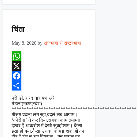
चिंता
May 8, 2020
by
राजभाषा से राष्ट्रभाषा
WhatsApp
X
Facebook
Share
प्रो.डॉ. शरद नारायण खरे
मंडला(मध्यप्रदेश)
***************************************************
मौसम बदला लग रहा,बदले सब आयाम।
‘कोरोना’ ने कर दिया,सबका काम तमाम॥
ईश्वर है आक्रोश में,देखो सुबहोशाम। कैसा
इंसां हो गया,कैसा उसका काम॥ शंकाओं का
दौर है,शेष न अब विश्वास। मन घायल हर