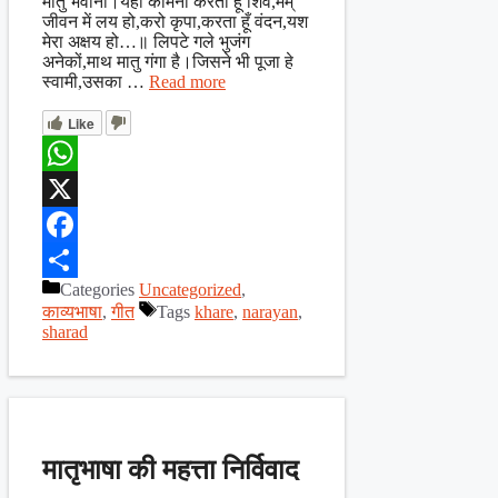
मातु भवानी।यही कामना करता हूँ शिव,मम्
जीवन में लय हो,करो कृपा,करता हूँ वंदन,यश
मेरा अक्षय हो…॥ लिपटे गले भुजंग
अनेकों,माथ मातु गंगा है।जिसने भी पूजा हे
स्वामी,उसका …
Read more
Like
WhatsApp
X
Facebook
Categories
Uncategorized
,
Share
काव्यभाषा
,
गीत
Tags
khare
,
narayan
,
sharad
मातृभाषा की महत्ता निर्विवाद