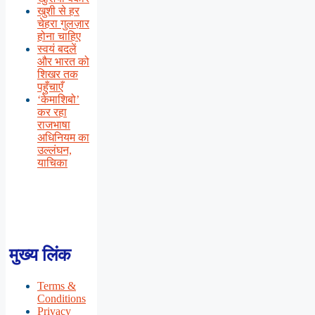
खुशी से हर
चेहरा गुलज़ार
होना चाहिए
स्वयं बदलें
और भारत को
शिखर तक
पहुँचाएँ
‘केमाशिबो’
कर रहा
राजभाषा
अधिनियम का
उल्लंघन,
याचिका
मुख्य लिंक
Terms &
Conditions
Privacy