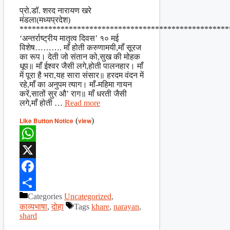
Share
प्रो.डॉ. शरद नारायण खरे
मंडला(मध्यप्रदेश)
***************************************************
‘अन्तर्राष्ट्रीय मातृत्व दिवस’ १० मई
विशेष………. माँ होती करुणामयी,माँ सूरज
का रूप। देती जो संतान को,सुख की मोहक
धूप॥ माँ ईश्वर जैसी लगे,होती पालनहार। माँ
में पूरा है भरा,यह सारा संसार॥ हरदम वंदन में
रहे,माँ का अनुपम त्याग। माँ-महिमा गायन
करें,सातों सुर औ’ राग॥ माँ धरती जैसी
लगे,माँ होती …
Read more
Like Button Notice
(
view
)
WhatsApp
X
Facebook
Categories
Uncategorized
,
Share
काव्यभाषा
,
दोहा
Tags
khare
,
narayan
,
shard