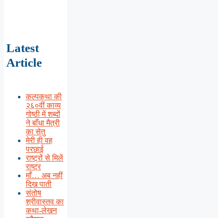
Latest
Article
कल्पकथा की
२६०वीं काव्य
गोष्ठी में शब्दों
ने बाँधा मैत्री
का सेतु
मेरी ही वह
परछाई
राष्ट्रों से मिलें
राष्ट्र
माँ… अब नहीं
दिख पाती
संतोष
श्रीवास्तव का
कथा-लेखन