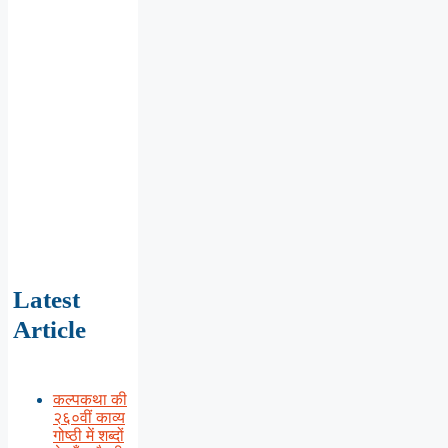
Latest
Article
कल्पकथा की
२६०वीं काव्य
गोष्ठी में शब्दों