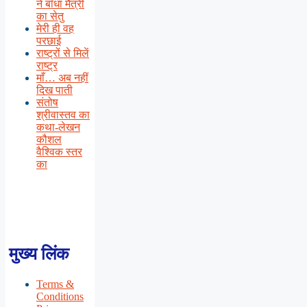
ने बाँधा मैत्री
का सेतु
मेरी ही वह
परछाई
राष्ट्रों से मिलें
राष्ट्र
माँ… अब नहीं
दिख पाती
संतोष
श्रीवास्तव का
कथा-लेखन
कौशल
वैश्विक स्तर
का
मुख्य लिंक
Terms &
Conditions