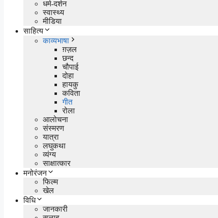
धर्म-दर्शन
स्वास्थ्य
मीडिया
साहित्य
काव्यभाषा
ग़ज़ल
छन्द
चौपाई
दोहा
हायकु
कविता
गीत
रोला
आलोचना
संस्मरण
यात्रा
लघुकथा
व्यंग्य
साक्षात्कार
मनोरंजन
फिल्म
खेल
विधि
जानकारी
सलाह