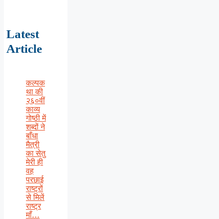
Latest
Article
कल्पक
था की
२६०वीं
काव्य
गोष्ठी में
शब्दों ने
बाँधा
मैत्री
का सेतु
मेरी ही
वह
परछाई
राष्ट्रों
से मिलें
राष्ट्र
माँ…