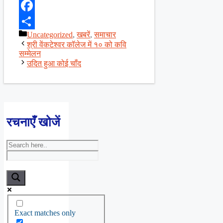
X
Facebook
Categories
Uncategorized
,
खबरें
,
समाचार
Share
श्री वेंकटेश्वर कॉलेज में १० को कवि
सम्मेलन
उदित हुआ कोई चाँद
रचनाएँ खोजें
Exact matches only