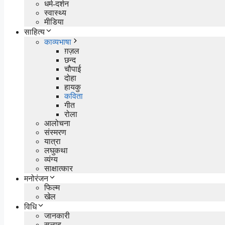
धर्म-दर्शन
स्वास्थ्य
मीडिया
साहित्य
काव्यभाषा
ग़ज़ल
छन्द
चौपाई
दोहा
हायकु
कविता
गीत
रोला
आलोचना
संस्मरण
यात्रा
लघुकथा
व्यंग्य
साक्षात्कार
मनोरंजन
फिल्म
खेल
विधि
जानकारी
सलाह