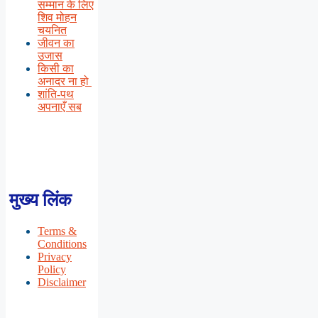
सम्मान के लिए
शिव मोहन
चयनित
जीवन का
उजास
किसी का
अनादर ना हो
शांति-पथ
अपनाएँ सब
मुख्य लिंक
Terms &
Conditions
Privacy
Policy
Disclaimer