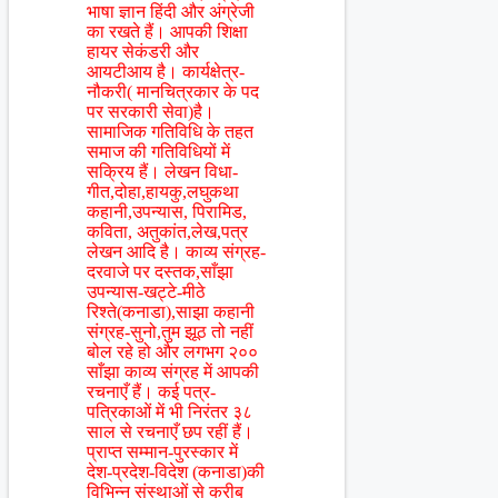
भाषा ज्ञान हिंदी और अंग्रेजी
का रखते हैं। आपकी शिक्षा
हायर सेकंडरी और
आयटीआय है। कार्यक्षेत्र-
नौकरी( मानचित्रकार के पद
पर सरकारी सेवा)है।
सामाजिक गतिविधि के तहत
समाज की गतिविधियों में
सक्रिय हैं। लेखन विधा-
गीत,दोहा,हायकु,लघुकथा
कहानी,उपन्यास, पिरामिड,
कविता, अतुकांत,लेख,पत्र
लेखन आदि है। काव्य संग्रह-
दरवाजे पर दस्तक,साँझा
उपन्यास-खट्टे-मीठे
रिश्ते(कनाडा),साझा कहानी
संग्रह-सुनो,तुम झूठ तो नहीं
बोल रहे हो और लगभग २००
साँझा काव्य संग्रह में आपकी
रचनाएँ हैं। कई पत्र-
पत्रिकाओं में भी निरंतर ३८
साल से रचनाएँ छप रहीं हैं।
प्राप्त सम्मान-पुरस्कार में
देश-प्रदेश-विदेश (कनाडा)की
विभिन्न संस्थाओं से करीब