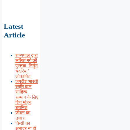
Latest
Article
राज्यपाल द्वारा
ललित गर्ग की
पुस्तक ‘निर्गुण
चदरिया’
लोकार्पित
जगदीश भारती
स्मृति बाल
साहित्य
सम्मान के लिए
शिव मोहन
चयनित
जीवन का
उजास
किसी का
अनादर ना हो