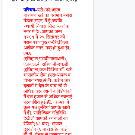
परिचय–
प्रो.(डॉ.)शरद
नारायण खरे का वर्तमान बसेरा
मंडला(मप्र) में है,जबकि
स्थायी निवास ज़िला-अशोक
नगर में हैL आपका जन्म
१९६१ में २५ सितम्बर को
ग्राम प्राणपुर(चन्देरी,ज़िला-
अशोक नगर, मप्र)में हुआ हैL
एम.ए.
(इतिहास,प्रावीण्यताधारी),
एल-एल.बी सहित पी-एच.डी.
(इतिहास)तक शिक्षित डॉ. खरे
शासकीय सेवा (प्राध्यापक व
विभागाध्यक्ष)में हैंL करीब चार
दशकों में देश के पांच सौ से
अधिक प्रकाशनों व विशेषांकों
में दस हज़ार से अधिक रचनाएं
प्रकाशित हुई हैंL गद्य-पद्य में
कुल १७ कृतियां आपके खाते
में हैंL साहित्यिक गतिविधि
देखें तो आपकी रचनाओं का
रेडियो(३८ बार), भोपाल
दूरदर्शन (६ बार)सहित कई
टी.वी. चैनल से प्रसारण हुआ