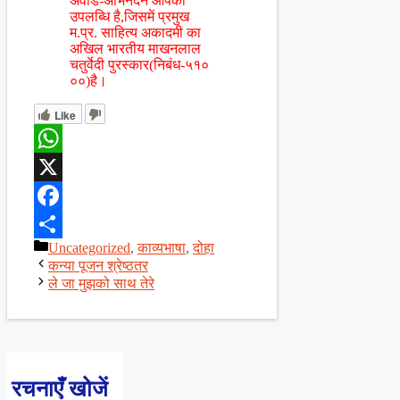
अवार्ड-अभिनंदन आपकी
उपलब्धि है,जिसमें प्रमुख
म.प्र. साहित्य अकादमी का
अखिल भारतीय माखनलाल
चतुर्वेदी पुरस्कार(निबंध-५१०
००)है।
Like
WhatsApp
X
Facebook
Categories
Uncategorized
,
काव्यभाषा
,
दोहा
Share
कन्या पूजन श्रेष्ठतर
ले जा मुझको साथ तेरे
रचनाएँ खोजें