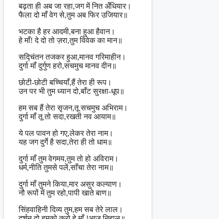
बढ़ता ही अब जा रहा,जग में नित अँधियार।
फैला दो माँ वेग से,तुम अब फिर उजियार॥
भटका है हर आदमी,बना हुआ हैवान।
हे माँ! दे दो तो ज़रा,तुम विवेक का मान॥
सद्चिंतन तजकर हुआ,मानव गरिमाहीन।
दुर्गा माँ दुर्गुण हरो,सचमुच मानव दीन॥
छोटी-छोटी बच्चियाँ,हैं तेरा ही रूप।
उन पर भी तुम ध्यान दो,बाँट सुरक्षा-धूप॥
हम सब हैं तेरा सृजन,तू सचमुच अभिराम।
दुर्गा माँ तू तो सदा,रखती नव आयाम॥
ये पल पावन हो गए,लेकर तेरा नाम।
यह जग दुर्गे है सदा,तेरा ही तो धाम॥
दुर्गा माँ तुम वेगमय,तुम तो हो अविराम।
धर्म,नीति तुमसे पलें,साँचा तेरा नाम॥
दुर्गा माँ तुमने किया,मार असुर कल्याण।
नौ रूपों में तुम रहो,पापी खाते बाण॥
सिंहवाहिनी दिव्य तुम,हम सब तेरे लाल।
दर्शन दो,हमको करो,हे माँ !आज निहाल॥