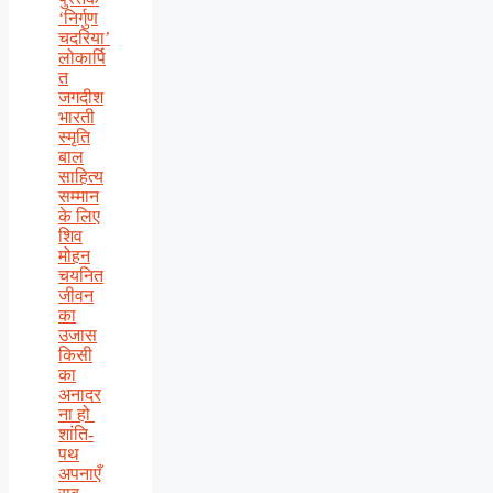
‘निर्गुण
चदरिया’
लोकार्पि
त
जगदीश
भारती
स्मृति
बाल
साहित्य
सम्मान
के लिए
शिव
मोहन
चयनित
जीवन
का
उजास
किसी
का
अनादर
ना हो
शांति-
पथ
अपनाएँ