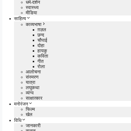
धर्म-दर्शन
स्वास्थ्य
मीडिया
साहित्य
काव्यभाषा
ग़ज़ल
छन्द
चौपाई
दोहा
हायकु
कविता
गीत
रोला
आलोचना
संस्मरण
यात्रा
लघुकथा
व्यंग्य
साक्षात्कार
मनोरंजन
फिल्म
खेल
विधि
जानकारी
सलाह