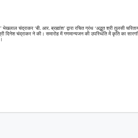
द’ भेखलाल चंद्राकर ‘बी. आर. ब्रह्मांश’ द्वारा रचित ग्रंथ ‘अद्भुत श्री तुलसी चरित
मंत्री दिनेश चंद्राकर ने की। समारोह में गणमान्यजन की उपस्थिति में कृति का सारगर
ी।