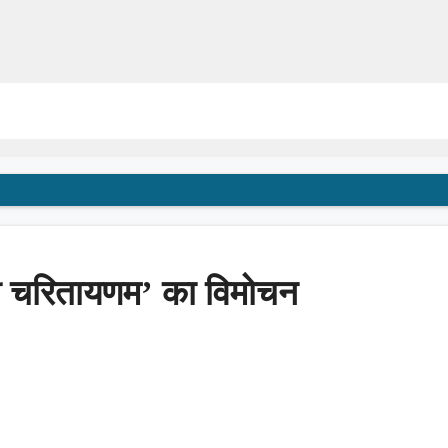
ुलसी चरितायणम’ का विमोचन