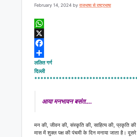
February 14, 2024
by
राजभाषा से राष्ट्रभाषा
W
h
X
a
F
t
a
S
ललित गर्ग
दिल्ली
s
c
h
*********************************
A
e
a
p
b
r
आया मनभावन बसंत….
p
o
e
o
k
मन की, जीवन की, संस्कृति की, साहित्य की, प्रकृति की
मास में शुक्ल पक्ष की पंचमी के दिन मनाया जाता है। दूसरे