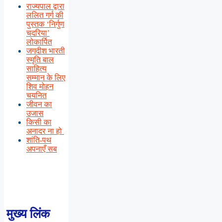
राज्यपाल द्वारा
ललित गर्ग की
पुस्तक ‘निर्गुण
चदरिया’
लोकार्पित
जगदीश भारती
स्मृति बाल
साहित्य
सम्मान के लिए
शिव मोहन
चयनित
जीवन का
उजास
किसी का
अनादर ना हो
शांति-पथ
अपनाएँ सब
मुख्य लिंक