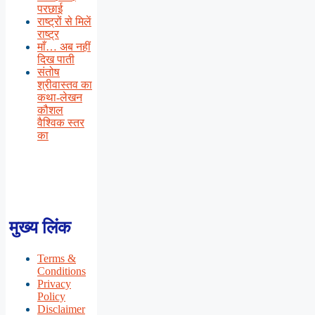
परछाई
राष्ट्रों से मिलें
राष्ट्र
माँ… अब नहीं
दिख पाती
संतोष
श्रीवास्तव का
कथा-लेखन
कौशल
वैश्विक स्तर
का
मुख्य लिंक
Terms &
Conditions
Privacy
Policy
Disclaimer