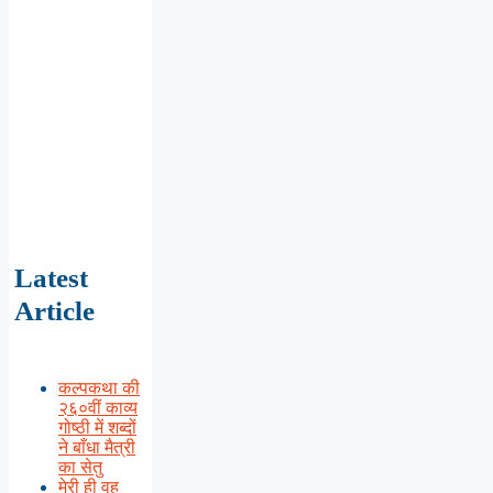
Latest
Article
कल्पकथा की
२६०वीं काव्य
गोष्ठी में शब्दों
ने बाँधा मैत्री
का सेतु
मेरी ही वह