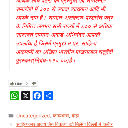
अधिक शोध पत्रों की प्रस्तुति एवं सम्मेलनों-
समारोहों में ३०० से ज्यादा व्याख्यान आदि भी
आपके नाम है। सम्मान-अलंकरण-प्रशस्ति पत्र
के निमित्त लगभग सभी राज्यों में ६०० से अधिक
सारस्वत सम्मान-अवार्ड-अभिनंदन आपकी
उपलब्धि है,जिसमें प्रमुख म.प्र. साहित्य
अकादमी का अखिल भारतीय माखनलाल चतुर्वेदी
पुरस्कार(निबंध-५१० ००)है।
Like
2
W
X
F
S
h
a
h
at
c
ar
Categories
Uncategorized
,
काव्यभाषा
,
दोहा
s
e
e
साहित्यकार अजय जैन विकल्प’ को मिलेगा दिल्ली में ‘कबीर