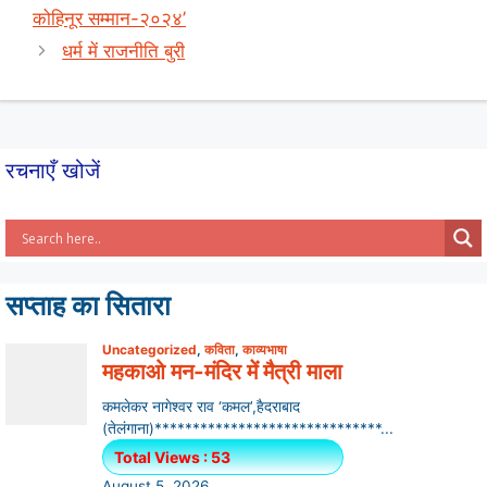
A
b
कोहिनूर सम्मान-२०२४’
p
o
धर्म में राजनीति बुरी
p
o
k
रचनाएँ खोजें
सप्ताह का सितारा