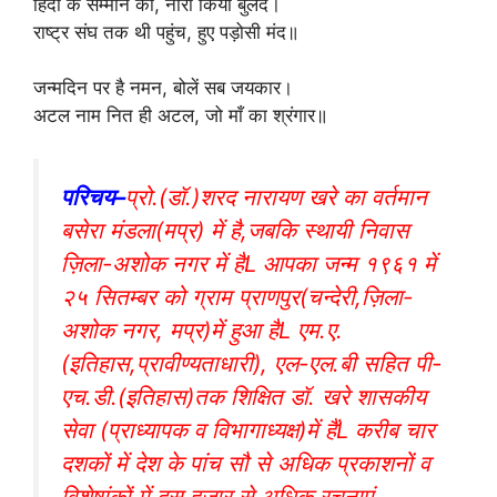
हिंदी के सम्मान का, नारा किया बुलंद।
राष्ट्र संघ तक थी पहुंच, हुए पड़ोसी मंद॥
जन्मदिन पर है नमन, बोलें सब जयकार।
अटल नाम नित ही अटल, जो माँ का श्रंगार॥
परिचय–
प्रो.(डॉ.)शरद नारायण खरे का वर्तमान
बसेरा मंडला(मप्र) में है,जबकि स्थायी निवास
ज़िला-अशोक नगर में हैL आपका जन्म १९६१ में
२५ सितम्बर को ग्राम प्राणपुर(चन्देरी,ज़िला-
अशोक नगर, मप्र)में हुआ हैL एम.ए.
(इतिहास,प्रावीण्यताधारी), एल-एल.बी सहित पी-
एच.डी.(इतिहास)तक शिक्षित डॉ. खरे शासकीय
सेवा (प्राध्यापक व विभागाध्यक्ष)में हैंL करीब चार
दशकों में देश के पांच सौ से अधिक प्रकाशनों व
विशेषांकों में दस हज़ार से अधिक रचनाएं