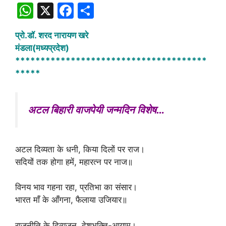
W
X
F
S
h
a
h
प्रो.डॉ. शरद नारायण खरे
at
c
ar
मंडला(मध्यप्रदेश)
s
e
e
**************************************
A
b
*****
p
o
p
o
अटल बिहारी वाजपेयी जन्मदिन विशेष…
k
अटल दिव्यता के धनी, किया दिलों पर राज।
सदियों तक होगा हमें, महारत्न पर नाज॥
विनय भाव गहना रहा, प्रतिभा का संसार।
भारत माँ के आँगना, फैलाया उजियार॥
राजनीति के दिव्यजन, देशभक्ति-आयाम।