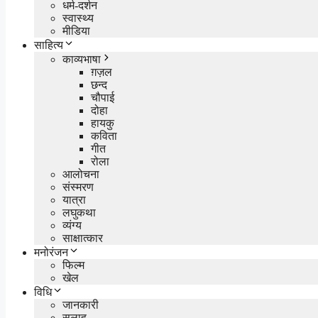
धर्म-दर्शन
स्वास्थ्य
मीडिया
साहित्य
काव्यभाषा
ग़ज़ल
छन्द
चौपाई
दोहा
हायकु
कविता
गीत
रोला
आलोचना
संस्मरण
यात्रा
लघुकथा
व्यंग्य
साक्षात्कार
मनोरंजन
फिल्म
खेल
विधि
जानकारी
सलाह