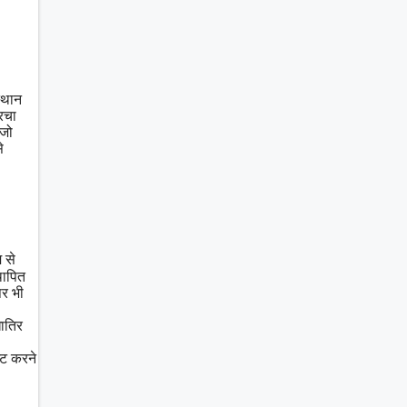
स्थान
 रचा
 जो
े
 से
थापित
पर भी
़ातिर
्ट करने