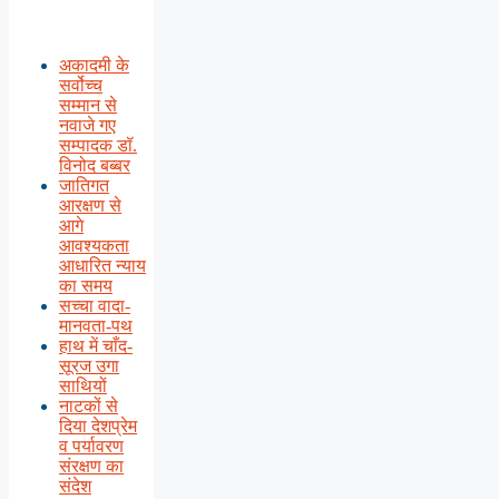
अकादमी के
सर्वोच्च
सम्मान से
नवाजे गए
सम्पादक डॉ.
विनोद बब्बर
जातिगत
आरक्षण से
आगे
आवश्यकता
आधारित न्याय
का समय
सच्चा वादा-
मानवता-पथ
हाथ में चाँद-
सूरज उगा
साथियों
नाटकों से
दिया देशप्रेम
व पर्यावरण
संरक्षण का
संदेश