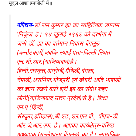
मृदुल आशा हमजोली में॥
परिचय-
डॉ.राम कुमार झा का साहित्यिक उपनाम
‘निकुंज’ है। १४ जुलाई १९६६ को दरभंगा में
जन्मे डॉ. झा का वर्तमान निवास बेंगलुरु
(कर्नाटक)में,जबकि स्थाई पता-दिल्ली स्थित
एन.सी.आर.(गाज़ियाबाद)है।
हिन्दी,संस्कृत,अंग्रेजी,मैथिली,बंगला,
नेपाली,असमिया,भोजपुरी एवं डोगरी आदि भाषाओं
का ज्ञान रखने वाले श्री झा का संबंध शहर
लोनी(गाजि़याबाद उत्तर प्रदेश)से है। शिक्षा
एम.ए.(हिन्दी,
संस्कृत,इतिहास),बी.एड.,एल.एल.बी., पीएच-डी.
और जे.आर.एफ. है। आपका कार्यक्षेत्र-वरिष्ठ
अध्यापक (मल्लेश्वरम्,बेंगलूरु) का है। सामाजिक