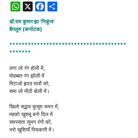
W
X
F
S
h
a
h
डॉ.राम कुमार झा ‘निकुंज’
at
c
ar
बेंगलुरु (कर्नाटक)
s
e
e
A
b
**************************************
*******
p
o
p
o
लगा लो रंग होली में,
k
मोहब्बत रंग झोली में
मिटाओ हृदय घावों को,
समा लो मीठी बोली में।
खिलो सद्भाव कुसुम चमन में,
महको खुशबू बनो दिल में
समरसता सुभग रंगों को,
भरो खुशियाँ पिचकारी में।