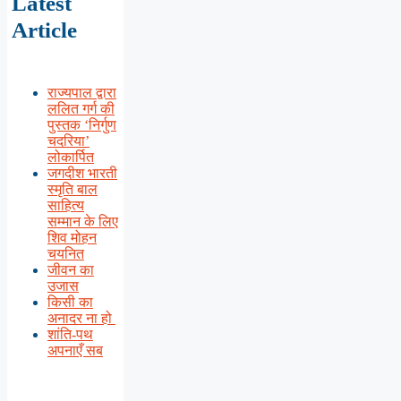
Latest
Article
राज्यपाल द्वारा
ललित गर्ग की
पुस्तक ‘निर्गुण
चदरिया’
लोकार्पित
जगदीश भारती
स्मृति बाल
साहित्य
सम्मान के लिए
शिव मोहन
चयनित
जीवन का
उजास
किसी का
अनादर ना हो
शांति-पथ
अपनाएँ सब