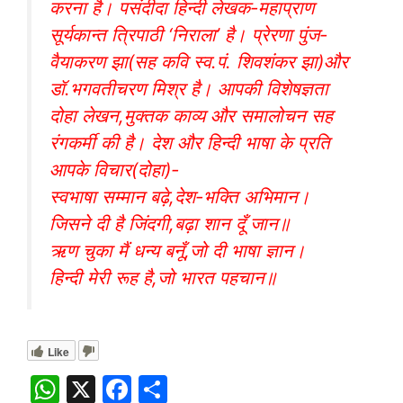
करना है। पसंदीदा हिन्दी लेखक-महाप्राण
सूर्यकान्त त्रिपाठी ‘निराला’ है। प्रेरणा पुंज-
वैयाकरण झा(सह कवि स्व.पं. शिवशंकर झा)और
डॉ.भगवतीचरण मिश्र है। आपकी विशेषज्ञता
दोहा लेखन,मुक्तक काव्य और समालोचन सह
रंगकर्मी की है। देश और हिन्दी भाषा के प्रति
आपके विचार(दोहा)-
स्वभाषा सम्मान बढ़े,देश-भक्ति अभिमान।
जिसने दी है जिंदगी,बढ़ा शान दूँ जान॥
ऋण चुका मैं धन्य बनूँ,जो दी भाषा ज्ञान।
हिन्दी मेरी रूह है,जो भारत पहचान॥
Like
W
X
F
S