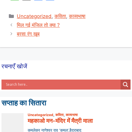
h
a
h
at
c
ar
Categories
Uncategorized
,
कविता
,
काव्यभाषा
s
e
e
मिल गई मंजिल तो क्या ?
A
b
बरसा रंग खूब
p
o
p
o
k
रचनाएँ खोजें
सप्ताह का सितारा