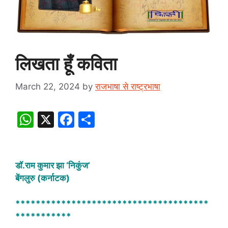
लिखता हूँ कविता
March 22, 2024
by
राजभाषा से राष्ट्रभाषा
W
X
F
S
h
a
h
at
c
ar
s
e
e
डॉ.राम कुमार झा ‘निकुंज’
बेंगलुरु (कर्नाटक)
A
b
p
o
**************************************
p
o
***********