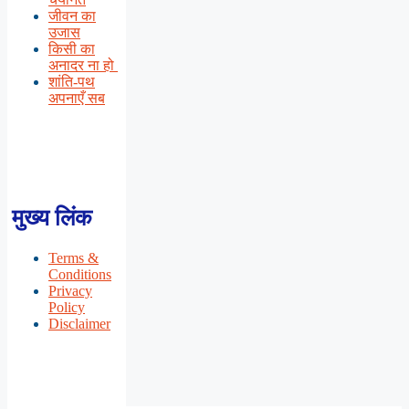
जीवन का
उजास
किसी का
अनादर ना हो
शांति-पथ
अपनाएँ सब
मुख्य लिंक
Terms &
Conditions
Privacy
Policy
Disclaimer