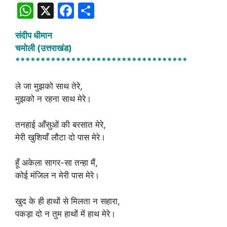
W
X
F
S
h
a
h
संदीप धीमान
at
c
ar
चमोली (उत्तराखंड)
s
e
e
**********************************
A
b
ले जा मुझको साथ तेरे,
p
o
मुझको न रहना साथ मेरे।
p
o
k
तनहाई आँसुओं की बरसात मेरे,
मेरी खुशियाँ लौटा दो पास मेरे।
हूँ अकेला सागर-सा तन्हा मैं,
कोई मंजिल न मेरी पास मेरे।
खुद के ही हाथों से मिलता न सहारा,
पकड़ा दो न तुम हाथों में हाथ मेरे।