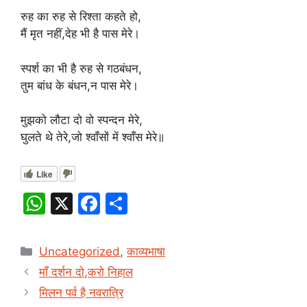
रुह का रुह से रिश्ता कहते हो,
मैं मृत नहीं,देह भी है पास मेरे।
स्पर्श का भी है रुह से गठबंधन,
तुम बांध के बंधन,न पास मेरे।
मुझको लौटा दो वो स्पन्दन मेरे,
घुलते थे तेरे,जो श्वाँसों में श्वाँस मेरे॥
Like
W
X
F
S
h
a
h
at
c
ar
Categories
Uncategorized
,
काव्यभाषा
s
e
e
माँ दर्शन दो,करो निहाल
A
b
मिलन पर्व है नवरात्रि