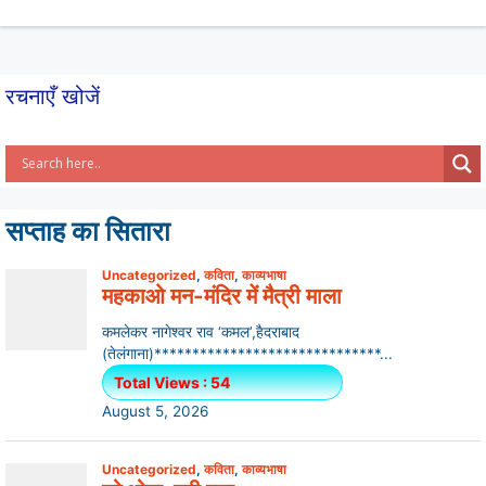
p
o
p
o
k
रचनाएँ खोजें
सप्ताह का सितारा