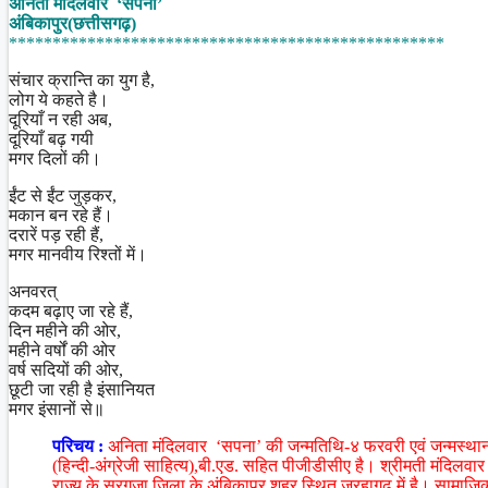
अनिता मंदिलवार ‘सपना’
Share
अंबिकापुर(छत्तीसगढ़)
**************************************************
संचार क्रान्ति का युग है,
लोग ये कहते है।
दूरियाँ न रही अब,
दूरियाँ बढ़ गयी
मगर दिलों की।
ईंट से ईंट जुड़कर,
मकान बन रहे हैं।
दरारें पड़ रही हैं,
मगर मानवीय रिश्तों में।
अनवरत्
कदम बढ़ाए जा रहे हैं,
दिन महीने की ओर,
महीने वर्षों की ओर
वर्ष सदियों की ओर,
छूटी जा रही है इंसानियत
मगर इंसानों से॥
परिचय :
अनिता मंदिलवार ‘सपना’ की जन्मतिथि-४ फरवरी एवं जन्मस्थान-
(हिन्दी-अंग्रेजी साहित्य),बी.एड. सहित पीजीडीसीए है। श्रीमती मंदिलवार का
राज्य के सरगुजा जिला के अंबिकापुर शहर स्थित जरहागढ़ में है। सामाजिक क्ष