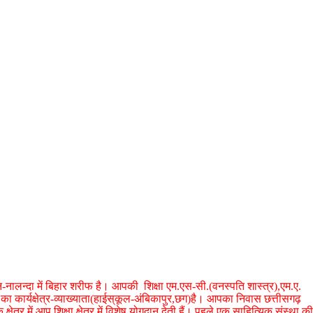
नालन्दा में बिहार शरीफ है। आपकी शिक्षा एम.एस-सी.(वनस्पति शास्त्र),एम.ए.
 कार्यक्षेत्र-व्याख्याता(हाईस्
कूल-अंबिकापुर,छग)है। आपका निवास छत्तीसगढ़
ेत्र में आप शिक्षा क्षेत्र में विशेष योगदान देती हैं। पहले एक साहित्यिक संस्था की