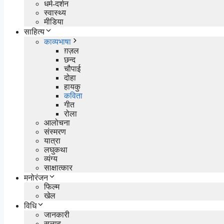
धर्म-दर्शन
स्वास्थ्य
मीडिया
साहित्य
काव्यभाषा
ग़ज़ल
छन्द
चौपाई
दोहा
हायकु
कविता
गीत
रोला
आलोचना
संस्मरण
यात्रा
लघुकथा
व्यंग्य
साक्षात्कार
मनोरंजन
फिल्म
खेल
विधि
जानकारी
सलाह