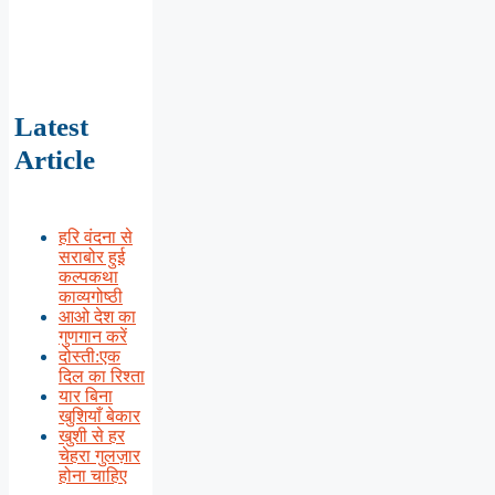
Latest
Article
हरि वंदना से
सराबोर हुई
कल्पकथा
काव्यगोष्ठी
आओ देश का
गुणगान करें
दोस्ती:एक
दिल का रिश्ता
यार बिना
खुशियाँ बेकार
खुशी से हर
चेहरा गुलज़ार
होना चाहिए