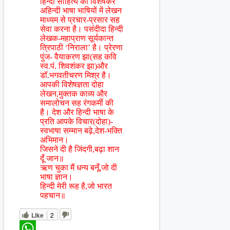
हिन्दी साहित्य का विशेषकर
अहिन्दी भाषा भाषियों में लेखन
माध्यम से प्रचार-प्रसार सह
सेवा करना है। पसंदीदा हिन्दी
लेखक-महाप्राण सूर्यकान्त
त्रिपाठी ‘निराला’ है। प्रेरणा
पुंज- वैयाकरण झा(सह कवि
स्व.पं. शिवशंकर झा)और
डॉ.भगवतीचरण मिश्र है।
आपकी विशेषज्ञता दोहा
लेखन,मुक्तक काव्य और
समालोचन सह रंगकर्मी की
है। देश और हिन्दी भाषा के
प्रति आपके विचार(दोहा)-
स्वभाषा सम्मान बढ़े,देश-भक्ति
अभिमान।
जिसने दी है जिंदगी,बढ़ा शान
दूँ जान॥
ऋण चुका मैं धन्य बनूँ,जो दी
भाषा ज्ञान।
हिन्दी मेरी रूह है,जो भारत
पहचान॥
Like
2