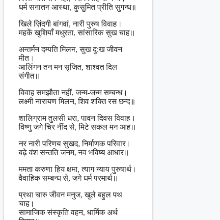
धर्म सनातन आस्था, कुसुमित प्रीति सुगन्ध॥
खिले ज़िंदगी बांगवां, नारी पुरुष विवाह।
महकें खुशियाँ मधुरता, सांसारिक सुख चाह॥
अन्तर्मन दम्पति मिलन, सुख दु:ख जीवन
मीत।
आलिंगन तन मन सृजित, शाश्वत दिल
संगीत॥
विवाह समझौता नहीं, जन्म-जन्म सम्बन्ध।
लक्ष्मी नारायण मिलन, शिव शक्ति रस छन्द॥
शालिग्राम तुलसी धरा, पावन दिवस विवाह।
विष्णु जगे चिर नींद से, मिटे सकल मन आह॥
नर नारी परिणय सुखद, निर्माणक परिवार।
बढ़े वंश सन्तति जनम, नव भविष्य आधार॥
ममता करुणा हिय क्षमा, त्याग न्याय पुरुषार्थ।
वैवाहिक सम्बन्ध से, जगे धर्म परमार्थ॥
प्रथा चारु जीवन मनुज, खुले बहुल पथ
चाह।
सामाजिक संस्कृति वहन, धार्मिक अर्थ