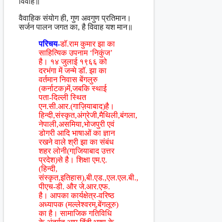
विवाह॥
वैवाहिक संयोग ही, गुण अवगुण प्रतिमान।
सर्जन पालन जगत का, है विवाह यश मान॥
परिचय-
डॉ.राम कुमार झा का
साहित्यिक उपनाम ‘निकुंज’
है। १४ जुलाई १९६६ को
दरभंगा में जन्मे डॉ. झा का
वर्तमान निवास बेंगलुरु
(कर्नाटक)में,जबकि स्थाई
पता-दिल्ली स्थित
एन.सी.आर.(गाज़ियाबाद)है।
हिन्दी,संस्कृत,अंग्रेजी,मैथिली,बंगला,
नेपाली,असमिया,भोजपुरी एवं
डोगरी आदि भाषाओं का ज्ञान
रखने वाले श्री झा का संबंध
शहर लोनी(गाजि़याबाद उत्तर
प्रदेश)से है। शिक्षा एम.ए.
(हिन्दी,
संस्कृत,इतिहास),बी.एड.,एल.एल.बी.,
पीएच-डी. और जे.आर.एफ.
है। आपका कार्यक्षेत्र-वरिष्ठ
अध्यापक (मल्लेश्वरम्,बेंगलूरु)
का है। सामाजिक गतिविधि