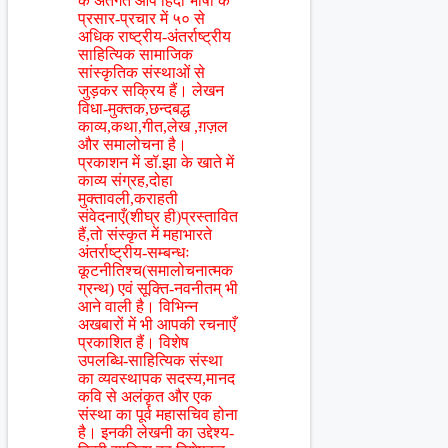
के अंतर्गत आप हिंंदी भाषा के
प्रसार-प्रचार में ५० से
अधिक राष्ट्रीय-अंतर्राष्ट्रीय
साहित्यिक सामाजिक
सांस्कृतिक संस्थाओं से
जुड़कर सक्रिय हैं। लेखन
विधा-मुक्तक,छन्दबद्ध
काव्य,कथा,गीत,लेख ,ग़ज़ल
और समालोचना है।
प्रकाशन में डॉ.झा के खाते में
काव्य संग्रह,दोहा
मुक्तावली,कराहती
संवेदनाएँ(शीघ्र ही)प्रस्तावित
हैं,तो संस्कृत में महाभारते
अंतर्राष्ट्रीय-सम्बन्धः
कूटनीतिश्च(समालोचनात्मक
ग्रन्थ) एवं सूक्ति-नवनीतम् भी
आने वाली है। विभिन्न
अखबारों में भी आपकी रचनाएँ
प्रकाशित हैं। विशेष
उपलब्धि-साहित्यिक संस्था
का व्यवस्थापक सदस्य,मानद
कवि से अलंकृत और एक
संस्था का पूर्व महासचिव होना
है। इनकी लेखनी का उद्देश्य-