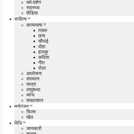
धर्म-दर्शन
स्वास्थ्य
मीडिया
साहित्य
काव्यभाषा
ग़ज़ल
छन्द
चौपाई
दोहा
हायकु
कविता
गीत
रोला
आलोचना
संस्मरण
यात्रा
लघुकथा
व्यंग्य
साक्षात्कार
मनोरंजन
फिल्म
खेल
विधि
जानकारी
सलाह