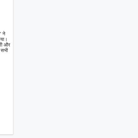
 ने
दिया।
ुरी और
ी।सभी