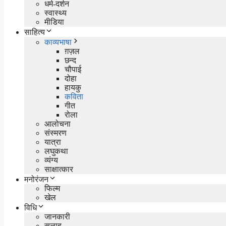
धर्म-दर्शन
स्वास्थ्य
मीडिया
साहित्य
काव्यभाषा
ग़ज़ल
छन्द
चौपाई
दोहा
हायकु
कविता
गीत
रोला
आलोचना
संस्मरण
यात्रा
लघुकथा
व्यंग्य
साक्षात्कार
मनोरंजन
फिल्म
खेल
विधि
जानकारी
सलाह