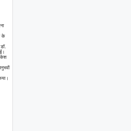
ेना
 के
 डॉ.
 गई।
ाकेश
नुभवों
 किया।