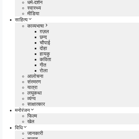
धर्म-दर्शन
स्वास्थ्य
मीडिया
साहित्य
काव्यभाषा
ग़ज़ल
छन्द
चौपाई
दोहा
हायकु
कविता
गीत
रोला
आलोचना
संस्मरण
यात्रा
लघुकथा
व्यंग्य
साक्षात्कार
मनोरंजन
फिल्म
खेल
विधि
जानकारी
सलाह