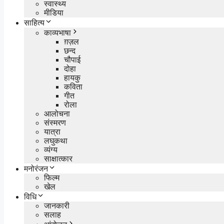
स्वास्थ्य
मीडिया
साहित्य
काव्यभाषा
ग़ज़ल
छन्द
चौपाई
दोहा
हायकु
कविता
गीत
रोला
आलोचना
संस्मरण
यात्रा
लघुकथा
व्यंग्य
साक्षात्कार
मनोरंजन
फिल्म
खेल
विधि
जानकारी
सलाह