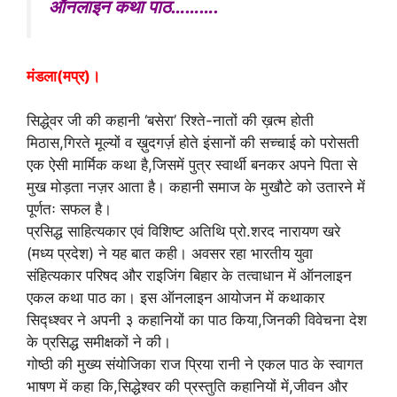
ऑनलाइन कथा पाठ……….
s
c
h
A
e
a
p
b
r
मंडला(मप्र)।
p
o
e
सिद्धे्वर जी की कहानी ‘बसेरा’ रिश्ते-नातों की ख़त्म होती
o
मिठास,गिरते मूल्यों व ख़ुदगर्ज़ होते इंसानों की सच्चाई को परोसती
k
एक ऐसी मार्मिक कथा है,जिसमें पुत्र स्वार्थी बनकर अपने पिता से
मुख मोड़ता नज़र आता है। कहानी समाज के मुखौटे को उतारने में
पूर्णतः सफल है।
प्रसिद्ध साहित्यकार एवं विशिष्ट अतिथि प्रो.शरद नारायण खरे
(मध्य प्रदेश) ने यह बात कही। अवसर रहा भारतीय युवा
संहित्यकार परिषद और राइजिंग बिहार के तत्वाधान में ऑनलाइन
एकल कथा पाठ का। इस ऑनलाइन आयोजन में कथाकार
सिद्ध्श्वर ने अपनी ३ कहानियों का पाठ किया,जिनकी विवेचना देश
के प्रसिद्ध समीक्षकों ने की।
गोष्ठी की मुख्य संयोजिका राज प्रिया रानी ने एकल पाठ के स्वागत
भाषण में कहा कि,सिद्धेश्वर की प्रस्तुति कहानियों में,जीवन और