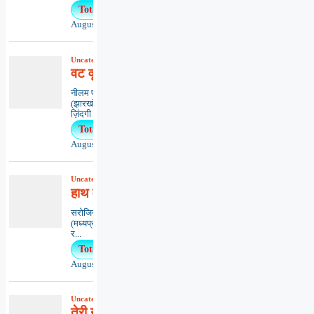
Total Views : 21
August 5, 2026
Uncategorized
,
कविता
,
काव्यभाषा
वट वृक्ष ‘मित्रता’
नीलम प्रभा सिन्हाधनबाद
(झारखंड)*********************************
ज़िंदगी का...
Total Views : 15
August 5, 2026
Uncategorized
,
कविता
,
काव्यभाषा
हाथ में चाँद-सूरज उगा साथियों
सरोजिनी चौधरीजबलपुर
(मध्यप्रदेश)*****************************************
र...
Total Views : 14
August 8, 2026
Uncategorized
,
कविता
,
काव्यभाषा
तेरी याद में जीना