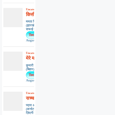
Uncategorized
,
कविता
,
काव्यभाषा
किसी का अनादर ना हो
ममता सिंहधनबाद
(झारखंड)*************************************
सफाई का कीड़ा...
Total Views : 25
August 7, 2026
Uncategorized
,
कविता
,
काव्यभाषा
मेरे मन मीत
कुमारी ऋतंभरामुजफ्फरपुर
(बिहार)********************************************..
Total Views : 25
August 5, 2026
Uncategorized
,
कविता
,
काव्यभाषा
सच्चा दोस्त तो दीपक
पद्मा अग्रवालबैंगलोर
(कर्नाटक)********************************
ज़िंदगी का न...