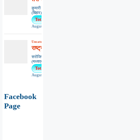
कुमारी ऋतंभरामुजफ्फरपुर
(बिहार)********************************************..
Total Views : 13
August 9, 2026
Uncategorized
,
कविता
,
काव्यभाषा
राष्ट्रों से मिलें राष्ट्र
सरोजिनी चौधरीजबलपुर
(मध्यप्रदेश)******************************************.
Total Views : 9
August 6, 2026
Facebook
Page