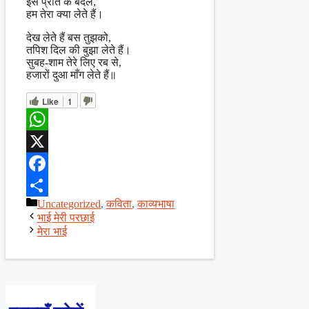
इस प्रीत के बदले,
हम तेरा क्या लेते हैं।
देख लेते हैं बस तुझको,
तपिश दिल की बुझा लेते हैं।
सुबह-शाम तेरे लिए रब से,
हजारों दुआ माँग लेते हैं॥
Like
1
WhatsApp
X
Facebook
Categories
Uncategorized
,
कविता
,
काव्यभाषा
Share
भाई मेरी परछाई
मेरा भाई