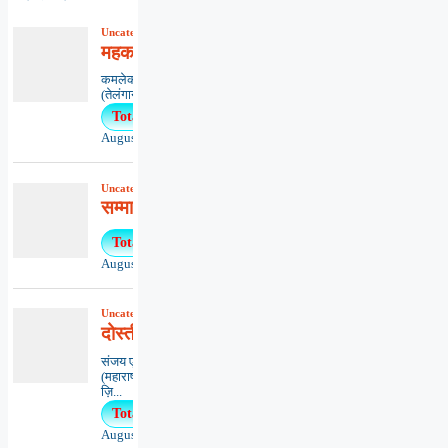
Uncategorized
,
कविता
,
काव्यभाषा
महकाओ मन-मंदिर में मैत्री माला
कमलेकर नागेश्वर राव ‘कमल’,हैदराबाद
(तेलंगाना)******************************...
Total Views : 62
August 5, 2026
Uncategorized
,
खबरें
,
समाचार
सम्मानों हेतु प्रस्ताव माँगे
Total Views : 34
August 5, 2026
Uncategorized
,
कविता
,
काव्यभाषा
दोस्ती-दिल से दिल की आवाज़
संजय एम. वासनिकमुम्बई
(महाराष्ट्र)*************************************
ज़ि...
Total Views : 32
August 5, 2026