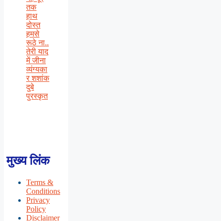
तक
हाथ
दोस्त
हमसे
रूठे ना..
तेरी याद
में जीना
व्यंग्यका
र शशांक
दुबे
पुरस्कृत
मुख्य लिंक
Terms &
Conditions
Privacy
Policy
Disclaimer