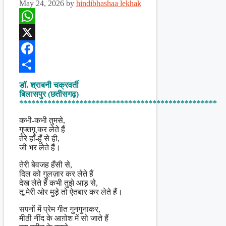
May 24, 2026
by
hindibhashaa lekhak
WhatsApp
X
Facebook
Share
डॉ. श्राबनी चक्रवर्ती
बिलासपुर (छतीसगढ़)
*************************************************
कभी-कभी तुमसे,
गुफ्तगू कर लेते हैं
तेरे हाँ-हूँ से ही,
जी भर लेते हैं।
तेरी बेवजह हँसी से,
दिल को गुलज़ार कर लेते हैं
देख लेते हैं कभी तुझे आड़ से,
तू मेरी ओर मुड़े तो ऐतबार कर लेते हैं।
सपनों में प्रेम गीत गुनगुनाकर,
मीठी नींद के आग़ोश में सो जाते हैं