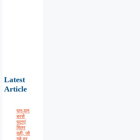
Latest
Article
घन-घन
बरसे
घटाएं
मित्र
वही, जो
गहे दूर