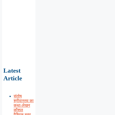
Latest
Article
संतोष
श्रीवास्तव का
कथा-लेखन
कौशल
वैश्विक स्तर