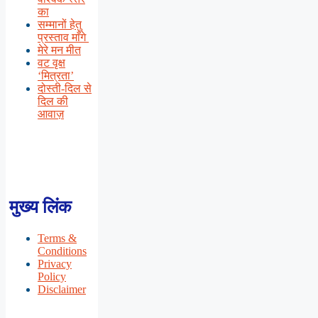
का
सम्मानों हेतु
प्रस्ताव माँगे
मेरे मन मीत
वट वृक्ष
‘मित्रता’
दोस्ती-दिल से
दिल की
आवाज़
मुख्य लिंक
Terms &
Conditions
Privacy
Policy
Disclaimer