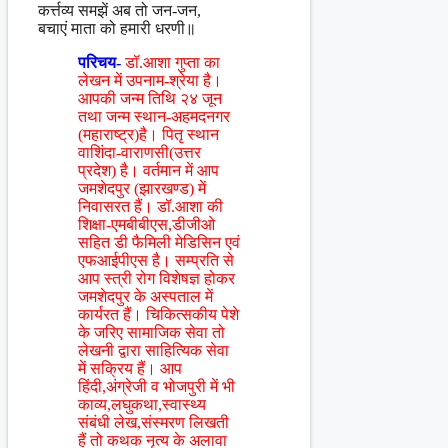
कर्त्तव्य समझें अब तो जन-जन,
बचाएं माता को हमारी धरणी॥
परिचय-
डॉ.आशा गुप्ता का
लेखन में उपनाम-श्रेया है।
आपकी जन्म तिथि २४ जून
तथा जन्म स्थान-अहमदनगर
(महाराष्ट्र)है। पितृ स्थान
वाशिंदा-वाराणसी(उत्तर
प्रदेश) है। वर्तमान में आप
जमशेदपुर (झारखण्ड) में
निवासरत हैं। डॉ.आशा की
शिक्षा-एमबीबीएस,डीजीओ
सहित डी फैमिली मेडिसिन एवं
एफआईपीएस है। सम्प्रति से
आप स्त्री रोग विशेषज्ञ होकर
जमशेदपुर के अस्पताल में
कार्यरत हैं। चिकित्सकीय पेशे
के जरिए सामाजिक सेवा तो
लेखनी द्वारा साहित्यिक सेवा
में सक्रिय हैं। आप
हिंदी,अंग्रेजी व भोजपुरी में भी
काव्य,लघुकथा,स्वास्थ्य
संबंधी लेख,संस्मरण लिखती
हैं तो कथक नृत्य के अलावा