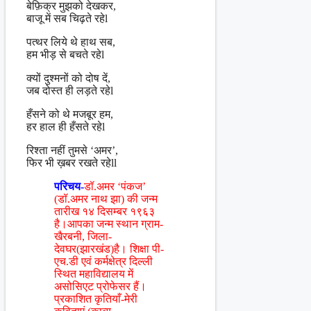
बेफ़िक्र मुझको देखकर,
बाजू में सब चिढ़ते रहेl
पत्थर लिये थे हाथ सब,
हम भीड़ से बचते रहेl
क्यों दुश्मनों को दोष दें,
जब दोस्त ही लड़ते रहेl
हँसने को थे मजबूर हम,
हर हाल ही हँसते रहेl
रिश्ता नहीं तुमसे ‘अमर’,
फिर भी ख़बर रखते रहेll
परिचय-
डॉ.अमर ‘पंकज’
(डॉ.अमर नाथ झा) की जन्म
तारीख १४ दिसम्बर १९६३
है।आपका जन्म स्थान ग्राम-
खैरबनी, जिला-
देवघर(झारखंड)है। शिक्षा पी-
एच.डी एवं कर्मक्षेत्र दिल्ली
स्थित महाविद्यालय में
असोसिएट प्रोफेसर हैं।
प्रकाशित कृतियाँ-मेरी