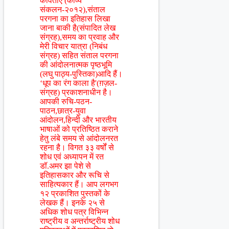
कविताएं (काव्य
संकलन-२०१२),संताल
परगना का इतिहास लिखा
जाना बाकी है(संपादित लेख
संग्रह),समय का प्रवाह और
मेरी विचार यात्रा (निबंध
संग्रह) सहित संताल परगना
की आंदोलनात्मक पृष्ठभूमि
(लघु पाठ्य-पुस्तिका)आदि हैं।
‘धूप का रंग काला है'(ग़ज़ल-
संग्रह) प्रकाशनाधीन है।
आपकी रुचि-पठन-
पाठन,छात्र-युवा
आंदोलन,हिन्दी और भारतीय
भाषाओं को प्रतिष्ठित कराने
हेतु लंबे समय से आंदोलनरत
रहना है। विगत ३३ वर्षों से
शोध एवं अध्यापन में रत
डॉ.अमर झा पेशे से
इतिहासकार और रूचि से
साहित्यकार हैं। आप लगभग
१२ प्रकाशित पुस्तकों के
लेखक हैं। इनके २५ से
अधिक शोध पत्र विभिन्न
राष्ट्रीय व अन्तर्राष्ट्रीय शोध