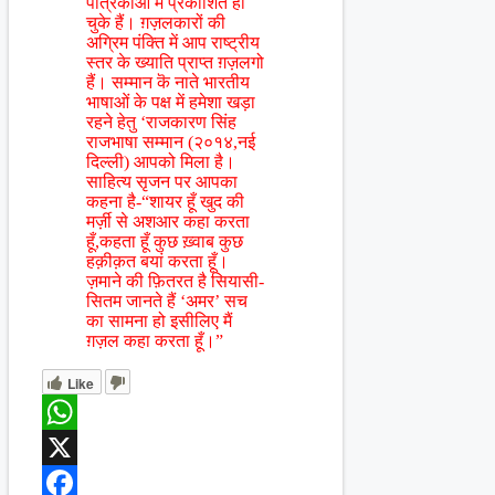
पत्रिकाओं में प्रकाशित हो
चुके हैं। ग़ज़लकारों की
अग्रिम पंक्ति में आप राष्ट्रीय
स्तर के ख्याति प्राप्त ग़ज़लगो
हैं। सम्मान कॆ नाते भारतीय
भाषाओं के पक्ष में हमेशा खड़ा
रहने हेतु ‘राजकारण सिंह
राजभाषा सम्मान (२०१४,नई
दिल्ली) आपको मिला है।
साहित्य सृजन पर आपका
कहना है-“शायर हूँ खुद की
मर्ज़ी से अशआर कहा करता
हूँ,कहता हूँ कुछ ख़्वाब कुछ
हक़ीक़त बयां करता हूँ।
ज़माने की फ़ितरत है सियासी-
सितम जानते हैं ‘अमर’ सच
का सामना हो इसीलिए मैं
ग़ज़ल कहा करता हूँ।”
Like
WhatsApp
X