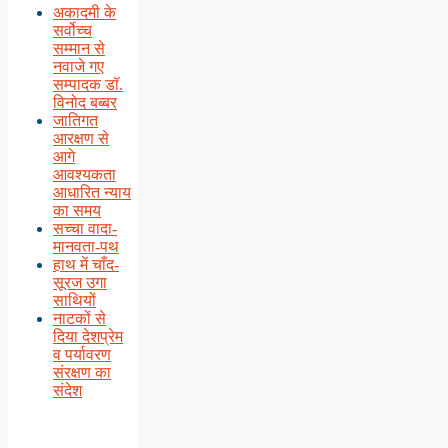
अकादमी के
सर्वोच्च
सम्मान से
नवाजे गए
सम्पादक डॉ.
विनोद बब्बर
जातिगत
आरक्षण से
आगे
आवश्यकता
आधारित न्याय
का समय
सच्चा वादा-
मानवता-पथ
हाथ में चाँद-
सूरज उगा
साथियों
नाटकों से
दिया देशप्रेम
व पर्यावरण
संरक्षण का
संदेश