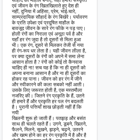
सौहार्द का माहौल बनाएं, जहां हमारी संस्कृति
एवं जीवन के रंग खिलखिलाते हुए देश ही
नहीं, दुनिया में अहिंसा, प्रेम, भाई-चारे,
साम्प्रदायिक सौहार्द के रंग बिखेरे। पर्यावरण
के प्रति उपेक्षा एवं प्रदूषित माहौल के
बावजूद जीवन के सारे रंग फीके न पड़ पाए।
होली रंगों का निराला एवं अनूठा पर्व है और
यहाँ हर रंग जुदा है तो दूसरों से मिला हुआ
भी। एक रंग, दूसरे से मिलकर तेजी से नया
ही रंग-रूप धर लेता है। यही जीवन लीला है,
पर क्या दूसरों के रंगों को अपने में समा लेना
आसान होता है ? रंगों को कोई तो कैनवास
चाहिए ही ना! सच यह है कि ना ही दूसरों को
अपना बनाना आसान है और ना ही दूसरों का
होकर रह पाना। जीवन को हर रंग में जीने
और स्वीकारने की कला सबको नहीं आती।
उसके लिए जरूरत होती है, एक मस्तमौला
नजरिए की। जितने रंग प्रकृति के हैं, उतने
ही हमारे हैं और प्रकृति हर पल रंग बदलती
है। पुरानी पत्तियाँ शाख छोड़ती नहीं हैं कि
नयी
खिलनी शुरू हो जाती हैं। पतझड़ और बसंत
साथ ही चलते रहते हैं। उगने, डूबने, खिलने,
फैलने, मिलने, सूखने, झड़ने, चढ़ने, उतरने
और खत्म होने का हर रंग प्रकृति में है और है