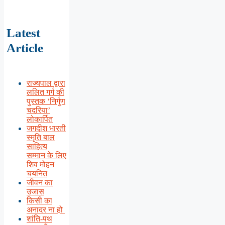
Latest
Article
राज्यपाल द्वारा
ललित गर्ग की
पुस्तक ‘निर्गुण
चदरिया’
लोकार्पित
जगदीश भारती
स्मृति बाल
साहित्य
सम्मान के लिए
शिव मोहन
चयनित
जीवन का
उजास
किसी का
अनादर ना हो
शांति-पथ