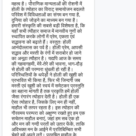
महत्व है। पौराणिक मान्यताओं की रोशनी में
होली के त्योहार का विराट् समायोजन बदलते
परिवेश में विविधताओं का संगम बन गया है,
दुनिया को जोड़ने का माध्यम बन गया है।
हमारी संस्कृति की सबसे बड़ी विशेषता है, कि
यहाँ सभी त्यौहार समाज में मानवीय गुणों को
स्थापित करके लोगों में प्रेम, एकता एवं
सद्भावना को बढ़ाते हैं। वस्तुतः होली
आनंदोल्लास का पर्व है। होली प्रेम, आपसी
सद्भाव और मस्ती के रंगों में सराबोर हो जाने
का अनूठा त्यौहार है। यद्यपि आज के समय
की गहमागहमी, मेरेे-तेरे की भावना, भाग-दौड़
से होली की परम्परा धुंधली हो रही है।
परिस्थितियों के थपेड़ों ने होली की खुशी को
प्रभावित भी किया है, फिर भी जिन्दगी जब
मस्ती एवं खुशी को स्वयं में समेटकर प्रस्तुति
का बहाना मांगती है तक प्रकृति हमें होली
जैसा रंगारंग त्योहार देती है। होली ही एक
ऐसा त्योहार है, जिसके लिए मन ही नहीं,
माहौल भी तत्पर रहता है। इस त्योहार की
गौरवमय परम्परा को अक्षुण्ण रखते हुए हम एक
सचेतन माहौल बनाएं, जहां हम सब एक हो
और मन की गन्दी परतों को उतार फेंकें, ताकि
अविभक्त मन के आईने में प्रतिबिम्बित सभी
चेहरे हमें अपने लगें। प्रदूषित माहौल के