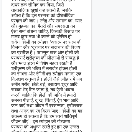
दायरे तक सीमित कर दिया, जिसे
तात्कालिक खुशी कह सकते हैं, जबकि
अपेक्षा है कि इस परम्परा को दीर्घजीविता
प्रदान की जाए। स्नेह और सम्मान का, प्यार
और मुहब्बत का, मैत्री और समरसता का
ऐसा समां बांधना चाहिए, जिसकी बिसात पर
मानव कुछ नया भी करने को प्रेरित हो
सके। होली का त्योहार ‘असत्य पर सत्य की
विजय’ और ‘दुराचार पर सदाचार की विजय’
का प्रतीक है। फाल्गुन मास और होली की
परम्पराएँ श्रीकृष्ण की लीलाओं से सम्बद्ध हैं
और भक्त हृदय में विशेष महत्व रखती हैं।
श्रीकृष्ण की भक्ति में सराबोर होकर होली
का रंगभरा और रंगीनीभरा त्यौहार मनाना एक
विलक्षण अनुभव है। होली जैसे त्यौहार में जब
अमीर-गरीब, छोटे-बड़े, ब्राह्मण-शूद्र आदि
सबका भेद मिट जाता है, तब ऐसी भावना
करनी चाहिए कि होली की अग्नि में हमारी
समस्त पीड़ाएँ, दुःख, चिंताएँ, द्वेष-भाव आदि
जल जाएँ तथा जीवन में प्रसन्नता, हर्षोल्लास
तथा आनंद का रंग बिखर जाए। होली का यह
संकल्प हो सकता है कि हम स्वयं शांतिपूर्ण
जीवन जीएं। इस त्योहार की गौरवमय
परम्परा को अक्षुण्ण रखते हुए हम एक उन्नत