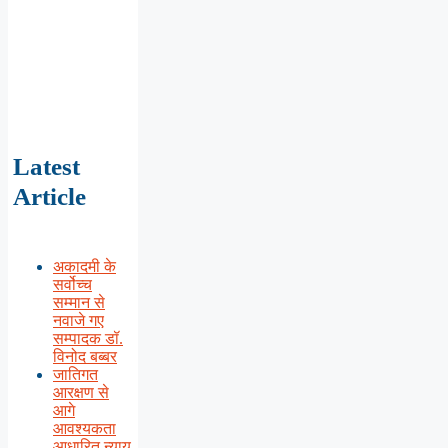
Latest
Article
अकादमी के
सर्वोच्च
सम्मान से
नवाजे गए
सम्पादक डॉ.
विनोद बब्बर
जातिगत
आरक्षण से
आगे
आवश्यकता
आधारित न्याय