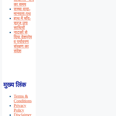
का समय
सच्चा वादा-
मानवता-पथ
हाथ में चाँद-
सूरज उगा
साथियों
नाटकों से
दिया देशप्रेम
व पर्यावरण
संरक्षण का
संदेश
मुख्य लिंक
Terms &
Conditions
Privacy
Policy
Disclaimer