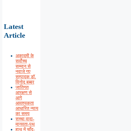
Latest
Article
अकादमी के
सर्वोच्च
सम्मान से
नवाजे गए
सम्पादक डॉ.
विनोद बब्बर
जातिगत
आरक्षण से
आगे
आवश्यकता
आधारित न्याय
का समय
सच्चा वादा-
मानवता-पथ
हाथ में चाँद-