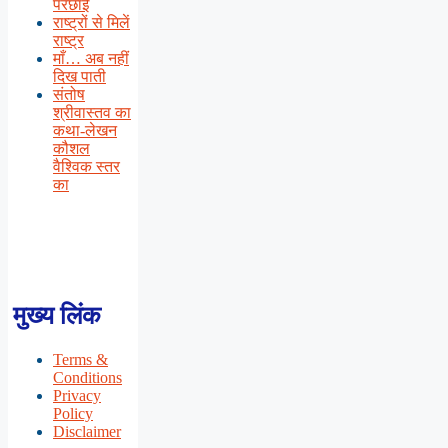
परछाई
राष्ट्रों से मिलें
राष्ट्र
माँ… अब नहीं
दिख पाती
संतोष
श्रीवास्तव का
कथा-लेखन
कौशल
वैश्विक स्तर
का
मुख्य लिंक
Terms &
Conditions
Privacy
Policy
Disclaimer