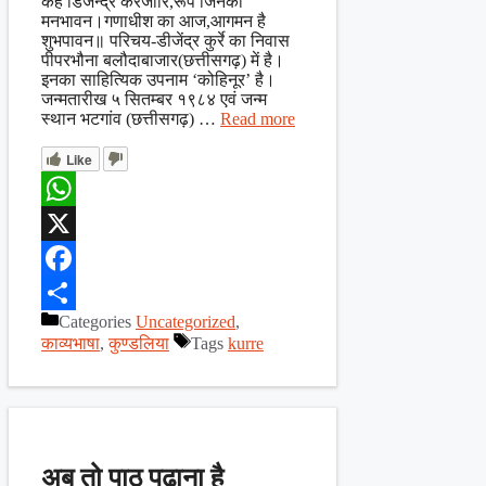
कह डिजेन्द्र करजोरि,रूप जिनका
मनभावन।गणाधीश का आज,आगमन है
शुभपावन॥ परिचय-डीजेंद्र कुर्रे का निवास
पीपरभौना बलौदाबाजार(छत्तीसगढ़) में है।
इनका साहित्यिक उपनाम ‘कोहिनूर’ है।
जन्मतारीख ५ सितम्बर १९८४ एवं जन्म
स्थान भटगांव (छत्तीसगढ़) …
Read more
Like
WhatsApp
X
Facebook
Categories
Uncategorized
,
Share
काव्यभाषा
,
कुण्डलिया
Tags
kurre
अब तो पाठ पढ़ाना है