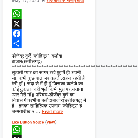
May 17, 2020
by
राजभाषा से राष्ट्रभाषा
WhatsApp
X
Facebook
Share
डीजेंद्र कुर्रे ‘कोहिनूर’ बलौदा
बाजार(छत्तीसगढ़)
***************************************************
लुटाती प्यार का सागर,रखे मुझमें ही अपनी
जां, कभी कुछ बात जब कहती,सहज रहती है
मेरी हाँ। सदा से मैं ही हूँ जिसका,कलेजे का
कोई टुकड़ा- नहीं भूली कभी मुझ पर,जताना
प्यार मेरी माँ॥ परिचय-डीजेंद्र कुर्रे का
निवास पीपरभौना बलौदाबाजार(छत्तीसगढ़) में
है। इनका साहित्यिक उपनाम ‘कोहिनूर’ है।
जन्मतारीख ५ …
Read more
Like Button Notice
(
view
)