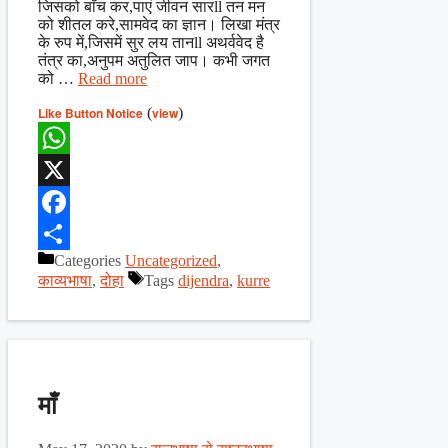
जिसको बाँच कर,पाएं जीवन सारll तन मन
को शीतल करे,सामवेद का ज्ञान। लिखा मंत्र
के रुप में,जिसमें सुर लय तानll अथर्ववेद है
तंत्र का,अनुपम अतुलित जाप। कभी जगत
को …
Read more
Like Button Notice
(
view
)
WhatsApp
X
Facebook
Categories
Uncategorized
,
Share
काव्यभाषा
,
दोहा
Tags
dijendra
,
kurre
माँ