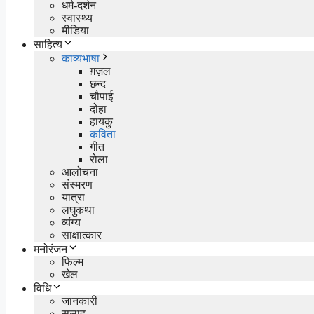
धर्म-दर्शन
स्वास्थ्य
मीडिया
साहित्य
काव्यभाषा
ग़ज़ल
छन्द
चौपाई
दोहा
हायकु
कविता
गीत
रोला
आलोचना
संस्मरण
यात्रा
लघुकथा
व्यंग्य
साक्षात्कार
मनोरंजन
फिल्म
खेल
विधि
जानकारी
सलाह