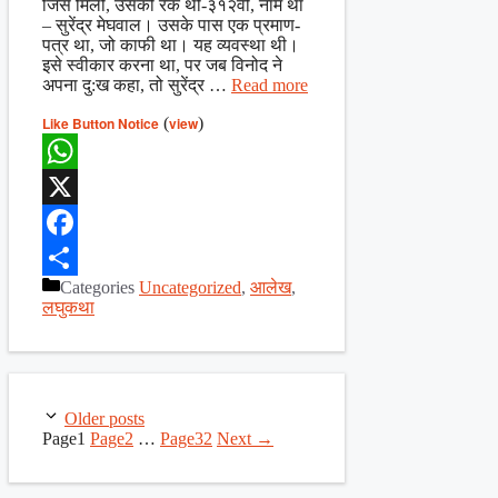
जिसे मिली, उसकी रैंक थी-३१२वीं, नाम था
– सुरेंद्र मेघवाल। उसके पास एक प्रमाण-
पत्र था, जो काफी था। यह व्यवस्था थी।
इसे स्वीकार करना था, पर जब विनोद ने
अपना दु:ख कहा, तो सुरेंद्र …
Read more
Like Button Notice
(
view
)
WhatsApp
X
Facebook
Categories
Uncategorized
,
आलेख
,
Share
लघुकथा
Older posts
Page
1
Page
2
…
Page
32
Next
→