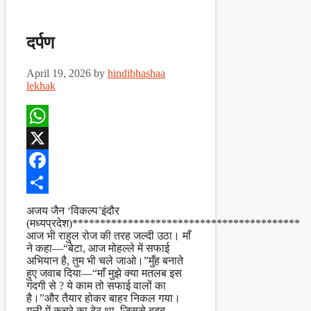
दर्पण
April 19, 2026
by
hindibhashaa
lekhak
WhatsApp
X
Facebook
Share
अजय जैन ‘विकल्प’इंदौर
(मध्यप्रदेश)*****************************************
आज भी राहुल रोज की तरह जल्दी उठा। माँ
ने कहा—“बेटा, आज मोहल्ले में सफाई
अभियान है, तुम भी चले जाओ।”मुँह बनाते
हुए जवाब दिया—“माँ मुझे क्या मतलब इस
गंदगी से ? ये काम तो सफाई वालों का
है।”और तैयार होकर बाहर निकल गया।
गली में कचरे का ढेर था, जिससे बदबू …