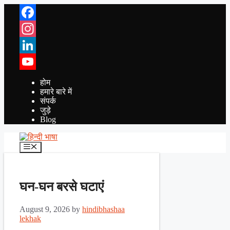
Skip
to
content
Facebook
Instagram
LinkedIn
YouTube
होम
हमारे बारे में
संपर्क
जुड़े
Blog
Menu
घन-घन बरसे घटाएं
August 9, 2026
by
hindibhashaa
lekhak