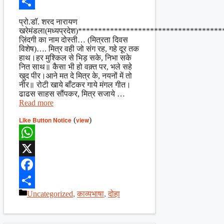
Facebook
Share
प्रो.डॉ. शरद नारायण
खरेमंडला(मध्यप्रदेश)************************************
ज़िंदगी का नाम दोस्ती… (मित्रता दिवस
विशेष)…. मित्र वही जो संग रह, गहे दूर तक
हाथ।हर मुश्किल से भिड़ सके, निभा सके
नित साथ॥ कैसा भी हो वक़्त पर, भले सहे
खुद पीर।आने मत दे मित्र के, नयनों में तो
नीर॥ रोटी खाये बाँटकर गाये मंगल गीत।
ढाढस साहस सौंपकर, मित्र सजाये …
Read more
Like Button Notice
(
view
)
WhatsApp
X
Facebook
Categories
Uncategorized
,
काव्यभाषा
,
दोहा
Share