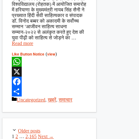
विश्वविद्यालय (रोहतक) में आयोजित समारोह
में हरियाणा के मुख्यमंत्री नायब सिंह सैनी ने
प्रख्यात हिंदी सेवी साहित्यकार व संपादक
डॉ. विनोद बब्बर को अकादमी के सर्वोच्च
सम्मान ‘आजीवन साहित्य साधना
सम्मान-२०२२ से अलंकृत करते हुए देश की
युवा पीढ़ी को साहित्य से जोड़ने का …
Read more
Like Button Notice
(
view
)
WhatsApp
X
Facebook
Categories
Uncategorized
,
खबरें
,
समाचार
Share
Older posts
Page
Page
Page
1
2
…
2,165
Next
→