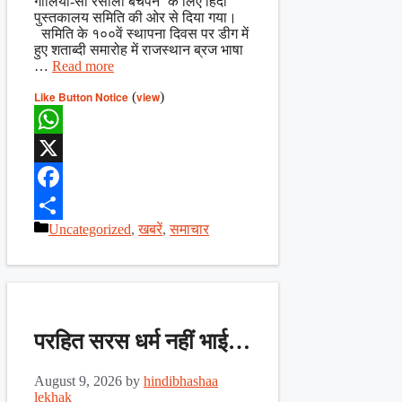
गोलियों-सा रसीला बचपन’ के लिए हिंदी
पुस्तकालय समिति की ओर से दिया गया।
समिति के १००वें स्थापना दिवस पर डीग में
हुए शताब्दी समारोह में राजस्थान ब्रज भाषा
…
Read more
Like Button Notice
(
view
)
WhatsApp
X
Facebook
Categories
Uncategorized
,
खबरें
,
समाचार
Share
परहित सरस धर्म नहीं भाई…
August 9, 2026
by
hindibhashaa
lekhak