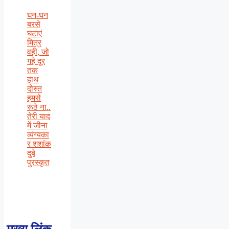
घन-घन
बरसे
घटाएं
मित्र
वही, जो
गहे दूर
तक
हाथ
दोस्त
हमसे
रूठे ना..
तेरी याद
में जीना
व्यंग्यका
र शशांक
दुबे
पुरस्कृत