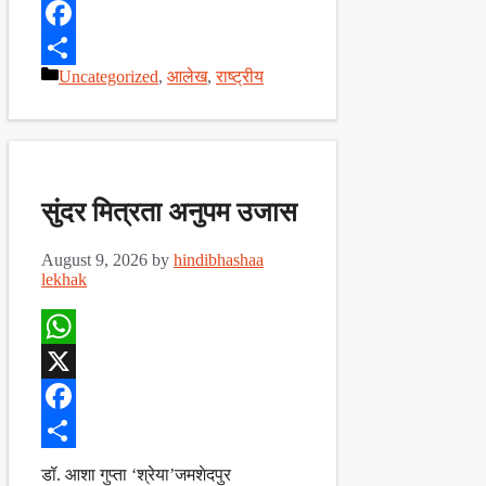
X
Facebook
Categories
Uncategorized
,
आलेख
,
राष्ट्रीय
Share
सुंदर मित्रता अनुपम उजास
August 9, 2026
by
hindibhashaa
lekhak
WhatsApp
X
Facebook
Share
डॉ. आशा गुप्ता ‘श्रेया’जमशेदपुर