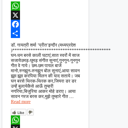
WhatsApp
X
Facebook
Share
डॉ. गायत्री शर्मा ’प्रीत’इन्दौर (मध्यप्रदेश
)*******************************************
घन-घन बरसे काली घटाएं,सात स्वरों में साज
सजायेउमड़-घुमड़ संगीत सुनाएं,गुनगुन-गुनगुन
गीत वे गाये। छम-छम पायल बाजे
मानो,रुनझुन-रुनझुन बोल सुनाएं,आया सावन
झूम झूम करपिया मिलन की याद सताये। जब
घन बरसे थिरक-थिरक कर,जियरा डर डर
उन्हें बुलायेकैसे आऊँ तुम्हरी
नगरिया,बिजुरिया आकर मोहे डराए। आया
सावन गरज बरस कर,मुझे तुम्हारे गीत …
Read more
Like