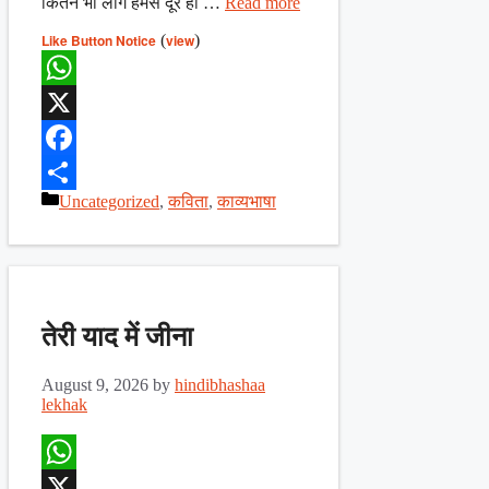
कितने भी लोग हमसे दूर हो …
Read more
Like Button Notice
(
view
)
WhatsApp
X
Facebook
Categories
Uncategorized
,
कविता
,
काव्यभाषा
Share
तेरी याद में जीना
August 9, 2026
by
hindibhashaa
lekhak
WhatsApp