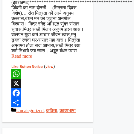
(झारखण्ड)*******************************************
ज़िंदगी का नाम दोस्ती… (मित्रता दिवस
विशेष)… रीत मित्रता की लाये अनुपम
उल्लास,बंधन मन का जुड़ना अनमोल
विश्वास। मित्र स्नेह अभिभूत सुंदर संसार
सुवास,मित्र सखी मिलन अनुपम हृदय आस।
बालपन युवा कर्म आचार जीवन खास,मनु
डूबता रचता घर-संसार महा वास। मित्रता
अमृतमय होता सदा आभास,सखी मित्र रक्षा
कर्म निभाये जब खास। अद्भुत बंधन प्यारा …
Read more
Like Button Notice
(
view
)
WhatsApp
X
Facebook
Categories
Uncategorized
,
कविता
,
काव्यभाषा
Share