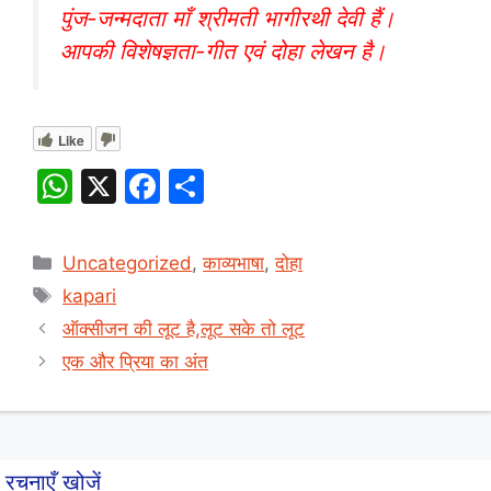
पुंज-जन्मदाता माँ श्रीमती भागीरथी देवी हैं।
आपकी विशेषज्ञता-गीत एवं दोहा लेखन है।
Like
W
X
F
S
h
a
h
at
c
ar
Categories
Uncategorized
,
काव्यभाषा
,
दोहा
s
e
e
Tags
kapari
A
b
ऑक्सीजन की लूट है,लूट सके तो लूट
p
o
एक और प्रिया का अंत
p
o
k
रचनाएँ खोजें