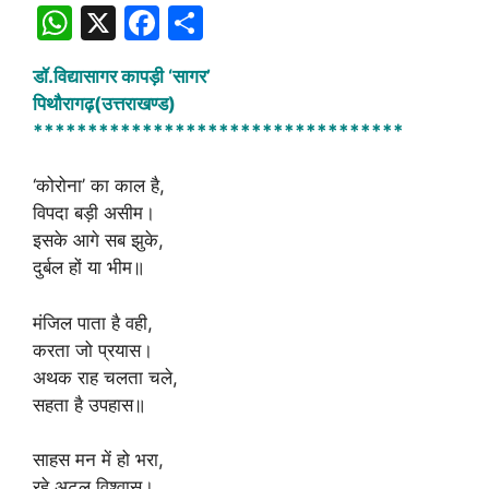
W
X
F
S
h
a
h
डॉ.विद्यासागर कापड़ी ‘सागर’
at
c
ar
पिथौरागढ़(उत्तराखण्ड)
s
e
e
**********************************
A
b
‘कोरोना’ का काल है,
p
o
विपदा बड़ी असीम।
p
o
इसके आगे सब झुके,
k
दुर्बल हों या भीम॥
मंजिल पाता है वही,
करता जो प्रयास।
अथक राह चलता चले,
सहता है उपहास॥
साहस मन में हो भरा,
रहे अटल विश्वास।