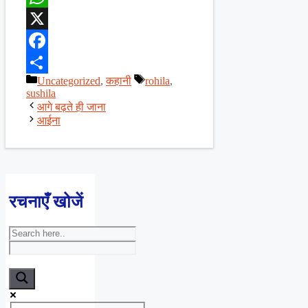
WhatsApp
X
Facebook
Categories
Tags
Uncategorized
,
कहानी
rohila
,
Share
sushila
आगे बढ़ते ही जाना
आईना
रचनाएँ खोजें