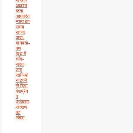
से आगे
आवश्य
कता
आधारित
न्याय का
समय
सच्चा
वादा-
मानवता-
पथ
हाथ में
चाँद-
सूरज
उगा
साथियों
नाटकों
से दिया
देशप्रेम
व
पर्यावरण
संरक्षण
का
संदेश