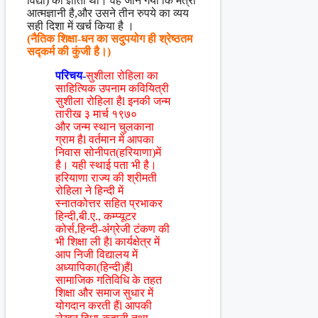
विद्या) का ज्ञाता था। वह जान गया कि मंत्री
आत्मज्ञानी है,और उसने तीन रुपये का व्यय
सही दिशा में खर्च किया है ।
(नैतिक शिक्षा-धन का सदुपयोग ही श्रेष्ठतम
सद्कर्म की कुंजी है।)
परिचय-
सुशीला रोहिला का
साहित्यिक उपनाम कवियित्री
सुशीला रोहिला हैl इनकी जन्म
तारीख ३ मार्च १९७०
और जन्म स्थान चुलकाना
ग्राम हैl वर्तमान में आपका
निवास सोनीपत(हरियाणा)में
है। यही स्थाई पता भी है।
हरियाणा राज्य की श्रीमती
रोहिला ने हिन्दी में
स्नातकोत्तर सहित प्रभाकर
हिन्दी,बी.ए., कम्प्यूटर
कोर्स,हिन्दी-अंंग्रेजी टंकण की
भी शिक्षा ली हैl कार्यक्षेत्र में
आप निजी विद्यालय में
अध्यापिका(हिन्दी)हैंl
सामाजिक गतिविधि के तहत
शिक्षा और समाज सुधार में
योगदान करती हैंl आपकी