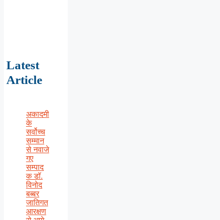
Latest
Article
अकादमी
के
सर्वोच्च
सम्मान
से नवाजे
गए
सम्पाद
क डॉ.
विनोद
बब्बर
जातिगत
आरक्षण