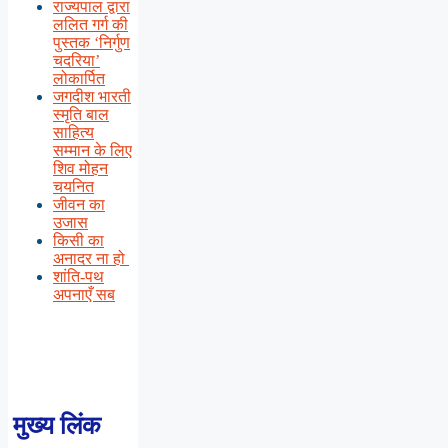
राज्यपाल द्वारा
ललित गर्ग की
पुस्तक ‘निर्गुण
चदरिया’
लोकार्पित
जगदीश भारती
स्मृति बाल
साहित्य
सम्मान के लिए
शिव मोहन
चयनित
जीवन का
उजास
किसी का
अनादर ना हो
शांति-पथ
अपनाएँ सब
मुख्य लिंक