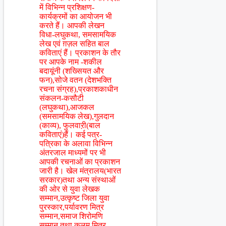
में विभिन्न प्रशिक्षण-
कार्यक्रमों का आयोजन भी
करते हैं। आपकी लेखन
विधा-लघुकथा, समसामयिक
लेख एवं ग़ज़ल सहित बाल
कविताएं हैं। प्रकाशन के तौर
पर आपके नाम -शकील
बदायूंनी (शख्सियत और
फन),सोजे वतन (देशभक्ति
रचना संग्रह),प्रकाशकाधीन
संकलन-कसौटी
(लघुकथा),आजकल
(समसामयिक लेख),गुलदान
(काव्य), फुलवाऱी(बाल
कविताएं)हैं। कई पत्र-
पत्रिका के अलावा विभिन्न
अंतरजाल माध्यमों पर भी
आपकी रचनाओं का प्रकाशन
जारी है। खेल मंत्रालय(भारत
सरकार)तथा अन्य संस्थाओं
की ओर से युवा लेखक
सम्मान,उत्कृष्ट जिला युवा
पुरस्कार,पर्यावरण मित्र
सम्मान,समाज शिरोमणि
सम्मान तथा कलम मित्र