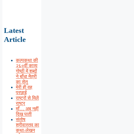
Latest
Article
कल्पकथा की
२६०वीं काव्य
गोष्ठी में शब्दों
ने बाँधा मैत्री
का सेतु
मेरी ही वह
परछाई
राष्ट्रों से मिलें
राष्ट्र
माँ… अब नहीं
दिख पाती
संतोष
श्रीवास्तव का
कथा-लेखन