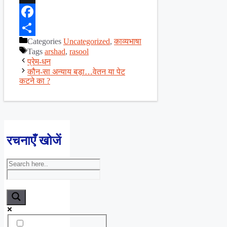
X
Facebook
Categories
Uncategorized
,
काव्यभाषा
Share
Tags
arshad
,
rasool
प्रेम-धन
कौन-सा अन्याय बड़ा…वेतन या पेट
कटने का ?
रचनाएँ खोजें