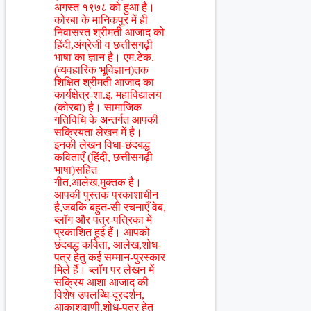
अगस्त १९७८ को हुआ है।
कोरबा के मानिकपुर में ही
निवासरत श्रीमती आजाद को
हिंदी,अंग्रेजी व छत्तीसगढ़ी
भाषा का ज्ञान है। एम.टेक.
(व्यवहारिक भूविज्ञान)तक
शिक्षित श्रीमती आजाद का
कार्यक्षेत्र-शा.इ. महाविद्यालय
(कोरबा) है। सामाजिक
गतिविधि के अन्तर्गत आपकी
सक्रियता लेखन में है।
इनकी लेखन विधा-छंदबद्ध
कविताएँ (हिंदी, छत्तीसगढ़ी
भाषा)सहित
गीत,आलेख,मुक्तक है।
आपकी पुस्तक प्रकाशाधीन
है,जबकि बहुत-सी रचनाएँ वेब,
ब्लॉग और पत्र-पत्रिका में
प्रकाशित हुई हैं। आपको
छंदबद्ध कविता, आलेख,शोध-
पत्र हेतु कई सम्मान-पुरस्कार
मिले हैं। ब्लॉग पर लेखन में
सक्रिय आशा आजाद की
विशेष उपलब्धि-दूरदर्शन,
आकाशवाणी,शोध-पत्र हेतु