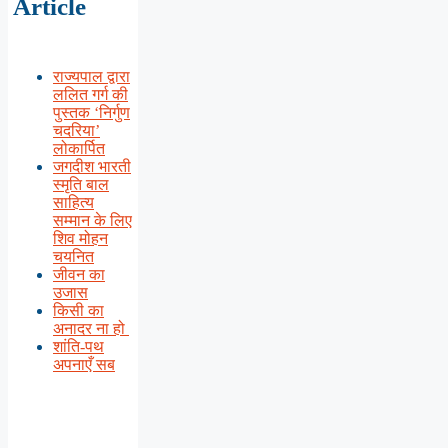
Article
राज्यपाल द्वारा
ललित गर्ग की
पुस्तक ‘निर्गुण
चदरिया’
लोकार्पित
जगदीश भारती
स्मृति बाल
साहित्य
सम्मान के लिए
शिव मोहन
चयनित
जीवन का
उजास
किसी का
अनादर ना हो
शांति-पथ
अपनाएँ सब