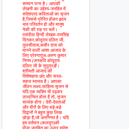
सम्मान पाना है। आपकी
लेखनी का उद्देश्य-जनहित में
संदेशप्रद कविताओं का सृजन
है,जिससे प्रेरित होकर हृदय
भाव परिवर्तन हो और मानुष
नेकी की राह पर चलें।
पसंदीदा हिन्दी लेखक-रामसिंह
दिनकर,कोदूराम दलित जी,
तुलसीदास,कबीर दास को
मानने वाली आशा आजाद के
लिए प्रेरणापुंज-अरुण कुमार
निगम (जनकवि कोदूराम
दलित जी के सुपुत्र)हैं।
श्रीमती आजाद की
विशेषज्ञता-छंद और सरल-
सहज स्वभाव है। आपका
जीवन लक्ष्य-साहित्य सृजन से
यदि एक व्यक्ति भी पढ़कर
लाभान्वित होता है तो, सृजन
सार्थक होगा। देवी-देवताओं
और वीरों के लिए बड़े-बड़े
विद्वानों ने बहुत कुछ लिख
छोड़ा है,जो अनगिनत है। यदि
हम वर्तमान (कलयुग)की
पीड़ा,जनहित का उद्धार,संदेश