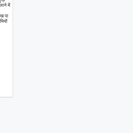
ने में
रख पा
मियों