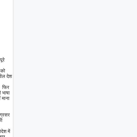
ूरे
।
य को
शील देश
ै। फिर
ी भाषा
ं माना
अग्रसर
की
ेश में
कुछ