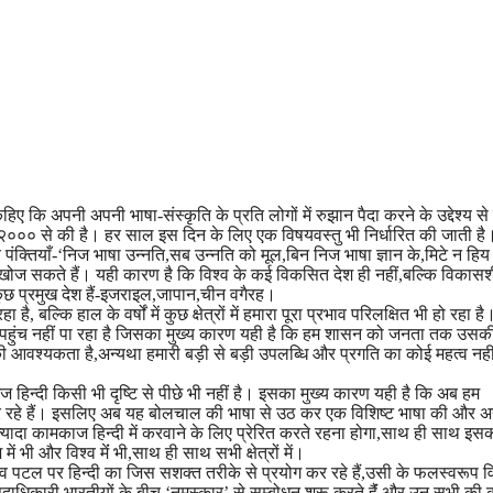
हिए कि अपनी अपनी भाषा-संस्कृति के प्रति लोगों में रुझान पैदा करने के उद्देश्य से प
र्ष २००० से की है। हर साल इस दिन के लिए एक विषयवस्तु भी निर्धारित की जाती है
ी ये पंक्तियाँ-‘निज भाषा उन्नति,सब उन्नति को मूल,बिन निज भाषा ज्ञान के,मिटे न हि
 खोज सकते हैं। यही कारण है कि विश्व के कई विकसित देश ही नहीं,बल्कि विकास
 कुछ प्रमुख देश हैं-इजराइल,जापान,चीन वगैरह।
ै, बल्कि हाल के वर्षों में कुछ क्षेत्रों में हमारा पूरा प्रभाव परिलक्षित भी हो रहा ह
 पहुंच नहीं पा रहा है जिसका मुख्य कारण यही है कि हम शासन को जनता तक उसक
ने की आवश्यकता है,अन्यथा हमारी बड़ी से बड़ी उपलब्धि और प्रगति का कोई महत्व नही
 आज हिन्दी किसी भी दृष्टि से पीछे भी नहीं है। इसका मुख्य कारण यही है कि अब हम
ूबी कर रहे हैं। इसलिए अब यह बोलचाल की भाषा से उठ कर एक विशिष्ट भाषा की और 
 ज्यादा कामकाज हिन्दी में करवाने के लिए प्रेरित करते रहना होगा,साथ ही साथ इस
में भी और विश्व मेंं भी,साथ ही साथ सभी क्षेत्रों में।
िश्व पटल पर हिन्दी का जिस सशक्त तरीके से प्रयोग कर रहे हैं,उसी के फलस्वरूप विद
दाधिकारी भारतीयों के बीच ‘नमस्कार’ से सम्बोधन शुरू करते हैंं,और उन सभी की 