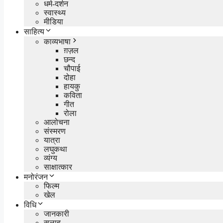
धर्म-दर्शन
स्वास्थ्य
मीडिया
साहित्य
काव्यभाषा
ग़ज़ल
छन्द
चौपाई
दोहा
हायकु
कविता
गीत
रोला
आलोचना
संस्मरण
यात्रा
लघुकथा
व्यंग्य
साक्षात्कार
मनोरंजन
फिल्म
खेल
विधि
जानकारी
सलाह