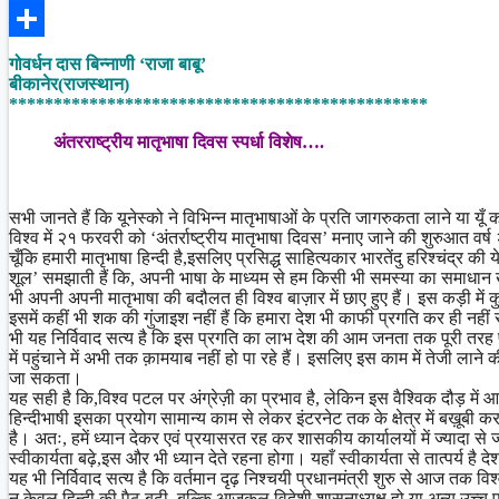
Facebook
Share
गोवर्धन दास बिन्नाणी
‘राजा बाबू’
बीकानेर(राजस्थान)
***********************************************
अंतरराष्ट्रीय मातृभाषा दिवस स्पर्धा विशेष….
सभी जानते हैं कि यूनेस्को ने विभिन्न मातृभाषाओं के प्रति जागरुकता लाने या यूँ क
विश्व में २१ फरवरी को ‘अंतर्राष्ट्रीय मातृभाषा दिवस’ मनाए जाने की शुरुआत व
चूँकि हमारी मातृभाषा हिन्दी है,इसलिए प्रसिद्ध साहित्यकार भारतेंदु हरिश्चंद्र क
शूल’ समझाती हैं कि, अपनी भाषा के माध्यम से हम किसी भी समस्या का समाधान
भी अपनी अपनी मातृभाषा की बदौलत ही विश्‍व बाज़ार में छाए हुए हैं। इस कड़ी में
इसमें कहीं भी शक की गुंजाइश नहीं हैं कि हमारा देश भी काफी प्रगति कर ही नहीं रहा ह
भी यह निर्विवाद सत्य है कि इस प्रगति का लाभ देश की आम जनता तक पूरी तरह
में पहुंचाने में अभी तक क़ामयाब नहीं हो पा रहे हैं। इसलिए इस काम में तेजी ला
जा सकता।
यह सही है कि,विश्व पटल पर अंग्रेज़ी का प्रभाव है, लेकिन इस वैश्‍विक दौड़ में
हिन्दीभाषी इसका प्रयोग सामान्य काम से लेकर इंटरनेट तक के क्षेत्र में बख़
है। अतः, हमें ध्यान देकर एवं प्रयासरत रह कर शासकीय कार्यालयों में ज्यादा से
स्वीकार्यता बढ़े,इस और भी ध्यान देते रहना होगा। यहाँ स्वीकार्यता से तात्पर्य है देश 
यह भी निर्विवाद सत्य है कि वर्तमान दृढ़ निश्चयी प्रधानमंत्री शुरु से आज तक व
न केवल हिन्दी की पैठ बढ़ी, बल्कि आजकल विदेशी शासनाध्यक्ष हो या अन्य उच्च प