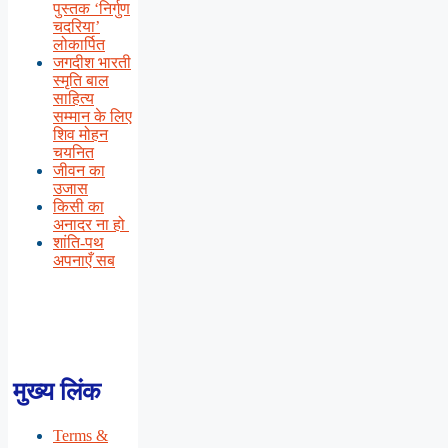
पुस्तक ‘निर्गुण
चदरिया’
लोकार्पित
जगदीश भारती
स्मृति बाल
साहित्य
सम्मान के लिए
शिव मोहन
चयनित
जीवन का
उजास
किसी का
अनादर ना हो
शांति-पथ
अपनाएँ सब
मुख्य लिंक
Terms &