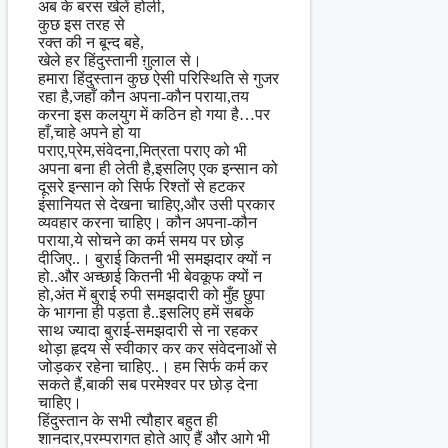
अब के बरस खेलें होली,
कुछ इस तरह से
रक्त की न बून्द बहे,
खेले हर हिंदुस्तानी ग़ुलाल से।
हमारा हिंदुस्तान कुछ ऐसी परिस्थिति से गुजर
रहा है,जहाँ कौन अपना-कौन पराया,तय
करना इस कलयुग में कठिन हो गया है…पर
हाँ,चाहे अपने हो या
पराए,प्रेम,संवेदना,मित्रता पराए को भी
अपना बना ही लेती है,इसलिए एक इन्सान को
दूसरे इन्सान को सिर्फ रिश्तों से हटकर
इंसानियत से देखना चाहिए,और उसी प्रकार
व्यवहार करना चाहिए। कौन अपना-कौन
पराया,ये सोचने का कर्म समय पर छोड़
दीजिए..। बुराई कितनी भी समझदार क्यों न
हो..और अच्छाई कितनी भी बेवकूफ क्यों न
हो,अंत में बुराई रुपी समझदारी को मुँह छुपा
के भागना ही पड़ता है..इसलिए हमें सबके
साथ ज्यादा बुराई-समझदारी से ना रहकर
थोड़ा हृदय से स्वीकार कर कर संवेदनाओं से
जोड़कर रहेना चाहिए..। हम सिर्फ कर्म कर
सकते हैं,बाकी सब परमेश्वर पर छोड़ देना
चाहिए।
हिंदुस्तान के सभी त्यौहार बहुत ही
शानदार,परम्परागत होते आए हैं और आगे भी