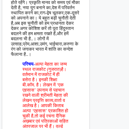
होते रहेंगे। प्रकृति मानव को समय एवं मौका
देती है, नया युग बनाने का,देश में परिवर्तन
स्थापित करने का,राग-द्वेष भूलकर,एक-दूसरे
को अपनाने का। ये बहुत बड़ी चुनौती देती
है,अब इस चुनौती को हम प्रधानता देकर
देकर अगर कोशिश करें तो पूरा हिंदुस्तान
बदलने की हम क्षमता रखते हैं,और हमें
बदलना भी है..। लोगों में
उत्साह,प्रेम,आशा,उमंग, भाईचारा,करुणा के
रंग को जगाकर भारत में शांति का सन्देश
फैलाना है..।
परिचय-
अल्पा मेहता का जन्म
स्थल राजकोट (गुजरात)है।
वर्तमान में राजकोट में ही
बसेरा है। इनकी शिक्षा
बी.कॉम. है। लेखन में ‘एक
एहसास’ उपनाम से पहचान
रखने वाली श्रीमती मेहता की
लेखन प्रवृत्ति काव्य,वार्ता व
आलेख है। आपकी किताब
अल्पा ‘एहसास’ प्रकाशित हो
चुकी है,तो कई रचना दैनिक
अख़बार एवं पत्रिकाओं सहित
अंतरजाल पर भी हैं। वर्ल्ड