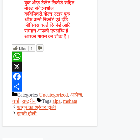
बुक ऑफ़ टेलेंट रिकॉर्ड सहित
मोस्ट संवेदनशील
कवियित्री,गोल्ड स्टार बुक
ऑफ़ वर्ल्ड रिकॉर्ड एवं इंडि
जीनियस वर्ल्ड रिकॉर्ड आदि
सम्मान आपकी उपलब्धि हैं।
आपको गायन का शौक है।
Like
1
WhatsApp
X
Facebook
Categories
Uncategorized
,
आलेख
,
Share
चर्चा
,
राष्ट्रीय
Tags
alpa
,
mehata
फागुन का श्रंगार-होली
झूमती होली