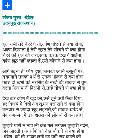
Facebook
Share
संजय गुप्ता ‘देवेश’
उदयपुर(राजस्थान)
***************************************
धूल जमीं तेरे चेहरे पे तो,दर्पण पोंछने से क्या होगा,
अक्स दिखाता है तेरी सूरत,तेरे सोचने से क्या होगा
चेहरे की धूल को जरा,साफ करके देख ये आईना,
दर्पण झूठ नहीं कहता है,उसे कोसने से क्या होगा।
आगे बढ़ना ही ध्येय हुआ,जिनका अपने उसूलों पर,
डगमगाने उनको पथ से,उनके भौंकने से क्या होगा
फाड़ दो खंभों को,नरसिंह के नखों की ताकत से तुम,
वरना खिसयानी बिल्ली से,उन्हें नोंचने से क्या होगा।
देख कर दर्पण में खुद को,उसे तूने क्यों फेंक दिया,
हर किरचे में दिखे अब तू,मन मसोसने से क्या होगा
तलवार से ज्यादा खुद लहराते,जो ताकत घमंड से,
मैदान-ए-जंग में उस शख्स को झोंकने से क्या होगा
तुम्हारे यारों ने नाप ली कब गले लगकर तुम्हारी गर्दन,
अब आस्तीन के साँपों को देख चौंकने से क्या होगा।
‘देवेश’ को तो आदत लगी हुई यही सब कहने की,