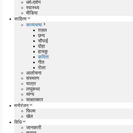
धर्म-दर्शन
स्वास्थ्य
मीडिया
साहित्य
काव्यभाषा
ग़ज़ल
छन्द
चौपाई
दोहा
हायकु
कविता
गीत
रोला
आलोचना
संस्मरण
यात्रा
लघुकथा
व्यंग्य
साक्षात्कार
मनोरंजन
फिल्म
खेल
विधि
जानकारी
सलाह