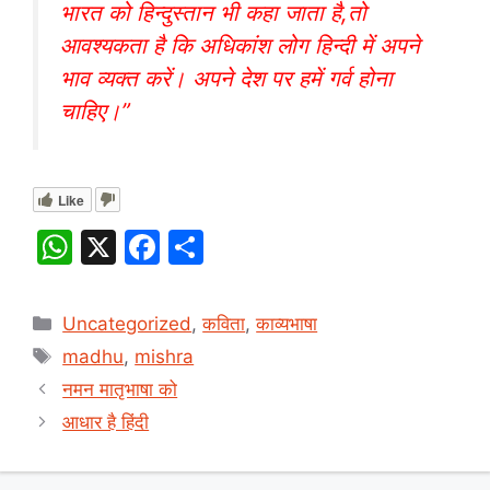
भारत को हिन्दुस्तान भी कहा जाता है,तो
आवश्यकता है कि अधिकांश लोग हिन्दी में अपने
भाव व्यक्त करें। अपने देश पर हमें गर्व होना
चाहिए।”
Like
W
X
F
S
h
a
h
at
c
ar
Categories
Uncategorized
,
कविता
,
काव्यभाषा
s
e
e
Tags
madhu
,
mishra
A
b
नमन मातृभाषा को
p
o
आधार है हिंदी
p
o