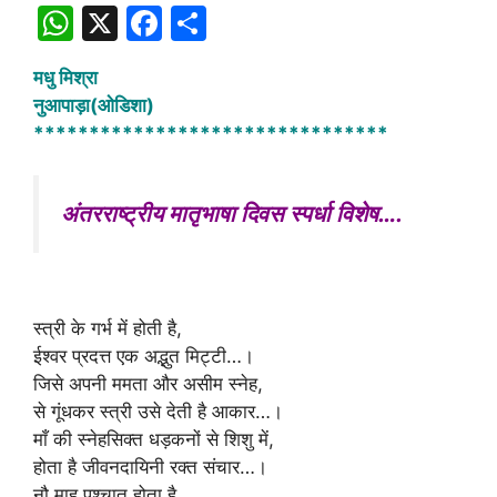
W
X
F
S
h
a
h
मधु मिश्रा
at
c
ar
नुआपाड़ा(ओडिशा)
s
e
e
********************************
A
b
p
o
अंतरराष्ट्रीय मातृभाषा दिवस स्पर्धा विशेष….
p
o
k
स्त्री के गर्भ में होती है,
ईश्वर प्रदत्त एक अद्भुत मिट्टी…।
जिसे अपनी ममता और असीम स्नेह,
से गूंधकर स्त्री उसे देती है आकार…।
माँ की स्नेहसिक्त धड़कनों से शिशु में,
होता है जीवनदायिनी रक्त संचार…।
नौ माह पश्चात होता है,