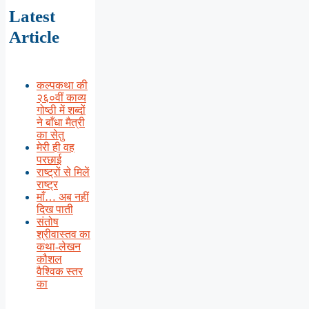
Latest
Article
कल्पकथा की
२६०वीं काव्य
गोष्ठी में शब्दों
ने बाँधा मैत्री
का सेतु
मेरी ही वह
परछाई
राष्ट्रों से मिलें
राष्ट्र
माँ… अब नहीं
दिख पाती
संतोष
श्रीवास्तव का
कथा-लेखन
कौशल
वैश्विक स्तर
का