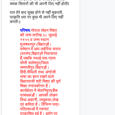
चमक सितारों की भी अपनी लिए नहीं होतीI
रात तेरे बाद सुबह होने से नहीं मुकरती,
प्रकृति धरा पर कुछ भी अपने लिए नहीं
करती॥
परिचय-
गोपाल मोहन मिश्र
की जन्म तारीख २८ जुलाई
१९५५ व जन्म स्थान
मुजफ्फरपुर (बिहार)है।
वर्तमान में आप लहेरिया सराय
(दरभंगा,बिहार)में निवासरत
हैं,जबकि स्थाई पता-ग्राम
सोती सलेमपुर(जिला
समस्तीपुर-बिहार)है।
हिंदी,मैथिली तथा अंग्रेजी
भाषा का ज्ञान रखने वाले
बिहारवासी श्री मिश्र की पूर्ण
शिक्षा स्नातकोत्तर है।
कार्यक्षेत्र में सेवानिवृत्त(बैंक
प्रबंधक)हैं। आपकी लेखन
विधा-कहानी, लघुकथा,लेख
एवं कविता है। विभिन्न पत्र-
पत्रिकाओं में रचनाएं
प्रकाशित हुई हैं। ब्लॉग पर