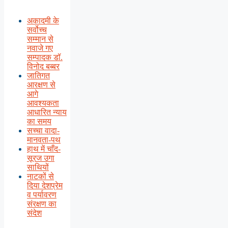
अकादमी के
सर्वोच्च
सम्मान से
नवाजे गए
सम्पादक डॉ.
विनोद बब्बर
जातिगत
आरक्षण से
आगे
आवश्यकता
आधारित न्याय
का समय
सच्चा वादा-
मानवता-पथ
हाथ में चाँद-
सूरज उगा
साथियों
नाटकों से
दिया देशप्रेम
व पर्यावरण
संरक्षण का
संदेश